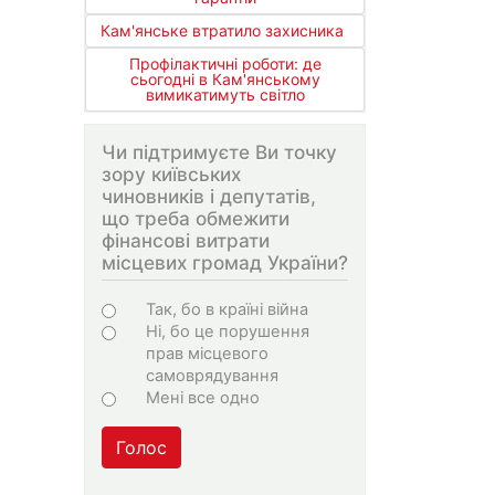
Кам'янське втратило захисника
Профілактичні роботи: де
сьогодні в Кам'янському
вимикатимуть світло
Чи підтримуєте Ви точку
зору київських
чиновників і депутатів,
що треба обмежити
фінансові витрати
місцевих громад України?
Choices
Так, бо в країні війна
Ні, бо це порушення
прав місцевого
самоврядування
Мені все одно
Голос