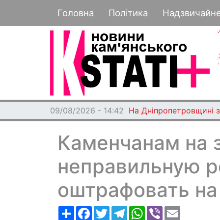
Основная навигация
Головна
Політика
Надзвичайн
09/08/2026 - 14:42
На Дніпропетровщині з
Каменчанам на з
неправильную р
оштрафовать на 
Ресурс
Facebook
Twitter
Telegram
WhatsApp
Viber
Email