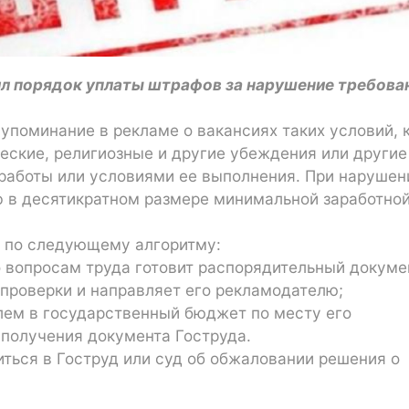
л порядок уплаты штрафов за нарушение требован
 упоминание в рекламе о вакансиях таких условий, 
ические, религиозные и другие убеждения или другие
 работы или условиями ее выполнения. При нарушен
ф в десятикратном размере минимальной заработно
 по следующему алгоритму:
 вопросам труда готовит распорядительный докуме
проверки и направляет его рекламодателю;
лем в государственный бюджет по месту его
 получения документа Гоструда.
ться в Гоструд или суд об обжаловании решения о