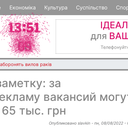
Перейти
е
Економіка
Культура
Суспільство
Спо
к
основному
ІДЕА
содержанию
для
ВАШ
Телефонуйт
аборонять вилов раків
аметку: за
екламу вакансий могу
65 тыс. грн
Опубликовано
slavkin
-
пн, 08/08/2022 -