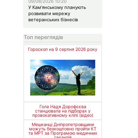
09/08/2026 10:20
У Кам’янському планують
розвивати мережу
ветеранських бізнесів
Топ переглядів
Гороскоп на 9 серпня 2026 року
Гола Надя Дорофєєва
станцювала на підборах у
провокативному кліпі (відео)
Мешканці Дніпропетровщини
можуть безкоштовно пройти КТ
та МРТ за Програмою медичних
гарантій