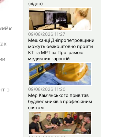
(відео)
ий к
09/08/2026 11:27
Мешканці Дніпропетровщини
как
можуть безкоштовно пройти
КТ та МРТ за Програмою
ии
медичних гарантій
й
нт о
09/08/2026 11:20
Мер Кам’янського привітав
будівельників з професійним
святом