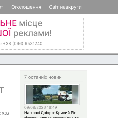
рт
Оголошення
Світ навкруги
ЛЬНЕ
місце
ОЇ
реклами!
е +38 (096) 9531240
7 останніх новин
т
09/08/2026 16:49
На трасі Дніпро-Кривий Ріг
 09:23
зіштовхнулися вантажівка та