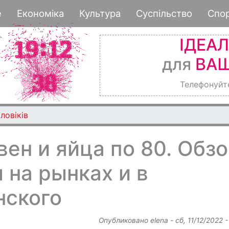
Перейти
е
Економіка
Культура
Суспільство
Спо
к
основному
ІДЕА
содержанию
для
ВАШ
Телефонуйт
 пограбували чоловіка
вен и яйца по 80. Обз
 на рынках и в
нского
Опубликовано
elena
-
сб, 11/12/2022 -