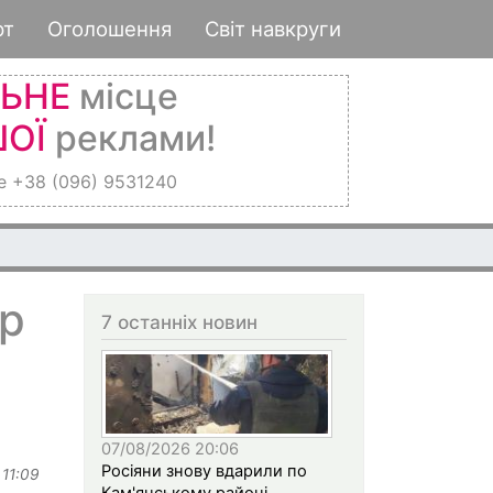
рт
Оголошення
Світ навкруги
ЛЬНЕ
місце
ОЇ
реклами!
е +38 (096) 9531240
ор
7 останніх новин
07/08/2026 20:06
Росіяни знову вдарили по
 11:09
Кам'янському районі