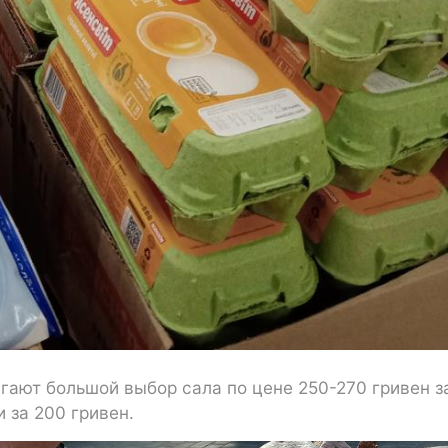
гают большой выбор сала по цене 250-270 гривен з
 за 200 гривен.