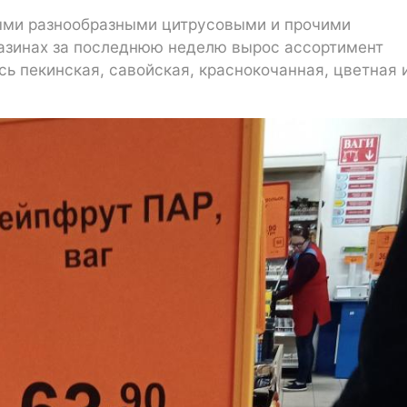
ыми разнообразными цитрусовыми и прочими
газинах за последнюю неделю вырос ассортимент
сь пекинская, савойская, краснокочанная, цветная 