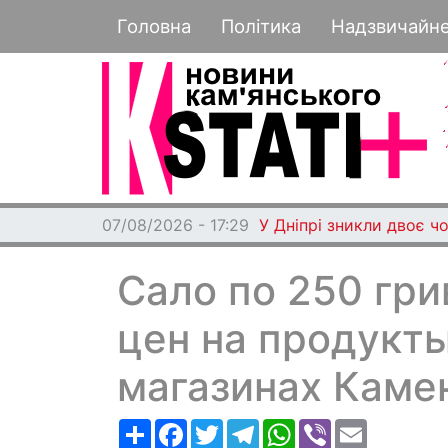
Основная навигация
Головна
Політика
Надзвичайн
07/08/2026 - 17:22
Під Дніпром побили та
Сало по 250 гри
цен на продукты
магазинах Каме
Ресурс
Facebook
Twitter
Telegram
WhatsApp
Viber
Email