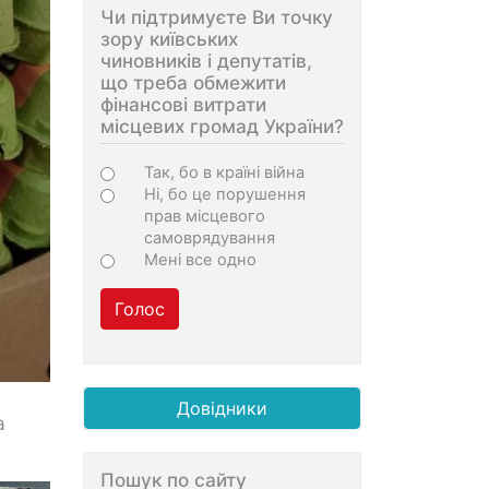
Чи підтримуєте Ви точку
зору київських
чиновників і депутатів,
що треба обмежити
фінансові витрати
місцевих громад України?
Choices
Так, бо в країні війна
Ні, бо це порушення
прав місцевого
самоврядування
Мені все одно
Голос
Довідники
а
Пошук по сайту