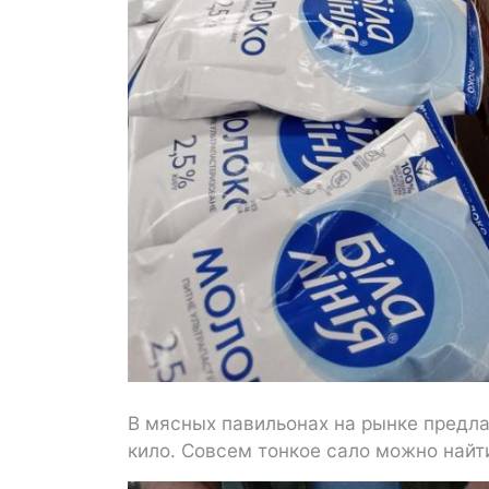
В мясных павильонах на рынке предла
кило. Совсем тонкое сало можно найти