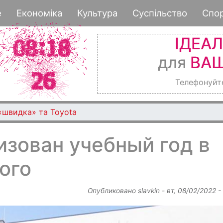
Перейти
е
Економіка
Культура
Суспільство
Спо
к
основному
ІДЕА
содержанию
для
ВАШ
Телефонуйт
 «швидка» та Toyota
изован учебный год в
ого
Опубликовано
slavkin
-
вт, 08/02/2022 -