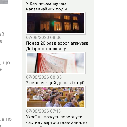
У Кам’янському без
надзвичайних подій
ей.
07/08/2026 08:36
в
Понад 20 разів ворог атакував
Дніпропетровщину
, що
ь
07/08/2026 08:33
7 серпня - цей день в історії
07/08/2026 07:13
Українці можуть повернути
ів по
частину вартості навчання: як
е