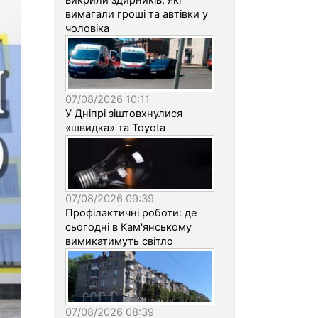
вимагали гроші та автівки у
чоловіка
07/08/2026 10:11
У Дніпрі зіштовхнулися
«швидка» та Toyota
07/08/2026 09:39
Профілактичні роботи: де
сьогодні в Кам'янському
вимикатимуть світло
07/08/2026 08:39