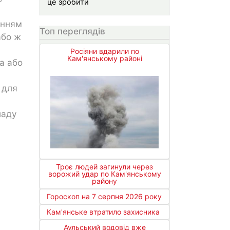
це зробити
анням
Топ переглядів
або ж
Росіяни вдарили по
Кам'янському районі
а або
 для
ладу
Троє людей загинули через
ворожий удар по Кам'янському
району
Гороскоп на 7 серпня 2026 року
Кам'янське втратило захисника
Аульський водовід вже