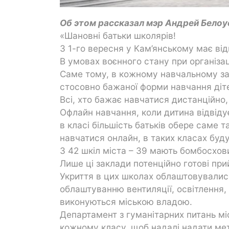
Об этом рассказал мэр Андрей Белоу
«Шановні батьки школярів!
З 1-го вересня у Кам’янському має ві
В умовах воєнного стану при організац
Саме тому, в кожному навчальному зак
стосовно бажаної форми навчання діт
Всі, хто бажає навчатися дистанційно
Офлайн навчання, коли дитина відвіду
в класі більшість батьків обере саме т
навчатися онлайн, в таких класах буд
З 42 шкіл міста – 39 мають бомбосхов
Лише ці заклади потенційно готові пр
Укриття в цих школах облаштовувались
облаштуванню вентиляції, освітлення, 
виконуються міською владою.
Департамент з гуманітарних питань мі
кожному класу, щоб надалі надати мет