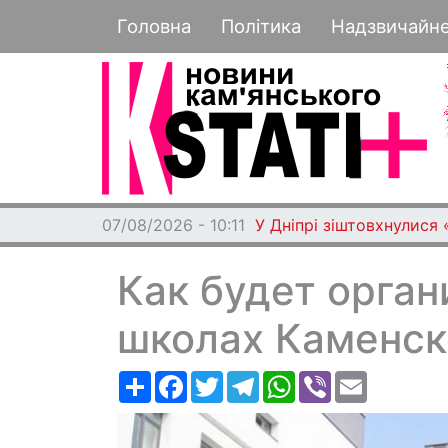
Основная навигация
Головна
Політика
Надзвичайн
07/08/2026 - 10:11
У Дніпрі зіштовхнулися
Как будет орган
школах Каменск
Ресурс
Facebook
Twitter
Telegram
WhatsApp
Viber
Email