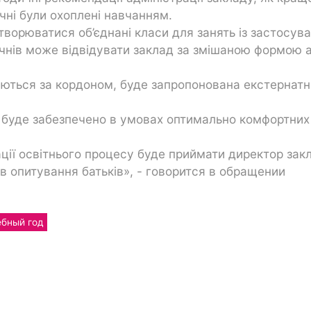
 учні були охоплені навчанням.
творюватися об’єднані класи для занять із застосув
учнів може відвідувати заклад за змішаною формою 
чаються за кордоном, буде запропонована екстернатн
с буде забезпечено в умовах оптимально комфортних
ції освітнього процесу буде приймати директор зак
ів опитування батьків», - говорится в обращении
ебный год