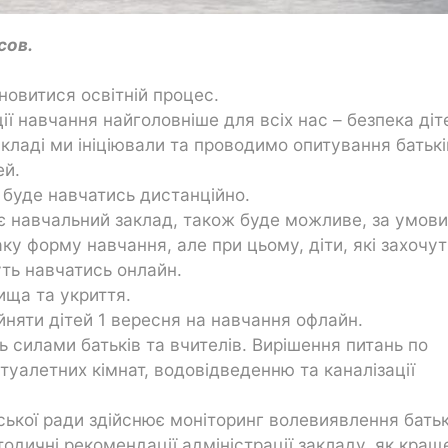
сов.
дновитися освітній процес.
ії навчання найголовніше для всіх нас – безпека діт
ладі ми ініціювали та проводимо опитування батькі
ей.
, буде навчатись дистанційно.
є навчальний заклад, також буде можливе, за умови
аку форму навчання, але при цьому, діти, які захочут
уть навчатись онлайн.
ища та укриття.
ийняти дітей 1 вересня на навчання офлайн.
 силами батьків та вчителів. Вирішення питань по
туалетних кімнат, водовідведенню та каналізації
ської ради здійснює моніторинг волевиявлення батьк
одичні рекомендації адміністрації закладу, як кращ