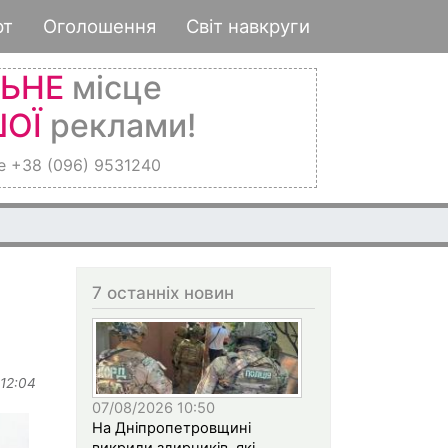
рт
Оголошення
Світ навкруги
ЛЬНЕ
місце
ОЇ
реклами!
е +38 (096) 9531240
7 останніх новин
 12:04
07/08/2026 10:50
На Дніпропетровщині
викрили здирників, які