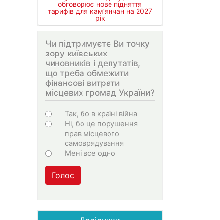
обговорює нове підняття
тарифів для кам’янчан на 2027
рік
Чи підтримуєте Ви точку
зору київських
чиновників і депутатів,
що треба обмежити
фінансові витрати
місцевих громад України?
Choices
Так, бо в країні війна
Ні, бо це порушення
прав місцевого
самоврядування
Мені все одно
Голос
Довідники