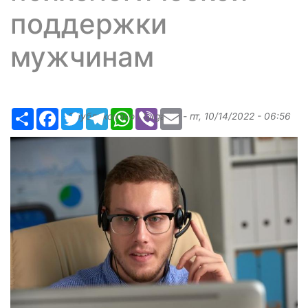
поддержки
мужчинам
Ресурс
Facebook
Twitter
Telegram
WhatsApp
Viber
Email
Опубликовано
Margarita
-
пт, 10/14/2022 - 06:56