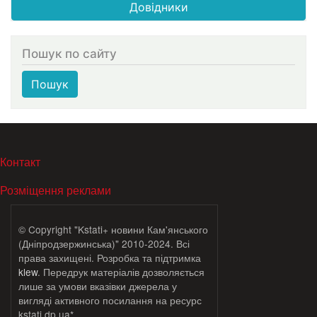
Довідники
Пошук по сайту
Пошук
МЕНЮ В ПОДВАЛЕ
Контакт
Розміщення реклами
© Copyright "Kstati+ новини Кам'янського
(Дніпродзержинська)" 2010-2024. Всі
права захищені. Розробка та підтримка
klew
. Передрук матеріалів дозволяється
лише за умови вказівки джерела у
вигляді активного посилання на ресурс
kstati.dp.ua*.