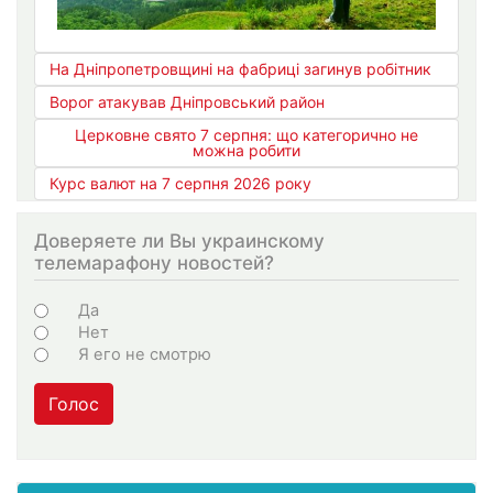
На Дніпропетровщині на фабриці загинув робітник
Ворог атакував Дніпровський район
Церковне свято 7 серпня: що категорично не
можна робити
Курс валют на 7 серпня 2026 року
Доверяете ли Вы украинскому
телемарафону новостей?
Choices
Да
Нет
Я его не смотрю
Голос