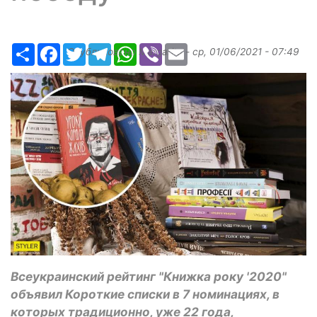
Ресурс
Facebook
Twitter
Telegram
WhatsApp
Viber
Email
Опубликовано
Margarita
-
ср, 01/06/2021 - 07:49
Всеукраинский рейтинг "Книжка року '2020"
объявил Короткие списки в 7 номинациях, в
которых традиционно, уже 22 года,