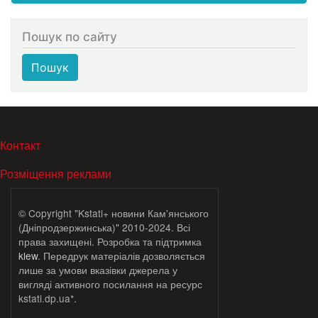
Пошук по сайту
Пошук
МЕНЮ В ПОДВАЛЕ
Контакт
Розміщення реклами
© Copyright "Kstati+ новини Кам'янського
(Дніпродзержинська)" 2010-2024. Всі
права захищені. Розробка та підтримка
klew
. Передрук матеріалів дозволяється
лише за умови вказівки джерела у
вигляді активного посилання на ресурс
kstati.dp.ua*.