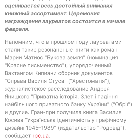
оценивается весь достойный внимания
книжный ассортимент. Церемония
награждения лауреатов состоится в начале
февраля.
Напомним, что в прошлом году лауреатами
стали такие резонансные книги как роман
Марии Матиос "Букова земля" (номинация
"Красне письменство"), упорядоченный
Вахтангом Кипиани сборник документов
"Справа Василя Стуса" ("Хрестоматія"),
журналистское расследование Андрея
Яницкого "Приватна історія. Злет і падіння
найбільшого приватного банку України" ("Обрії")
и другие. Гран-при получила книга Василия
Косива "Українська ідентичність у графічному
дизайні 1945–1989" (издательство "Родовід"),
сообщает
rbc.ua
.