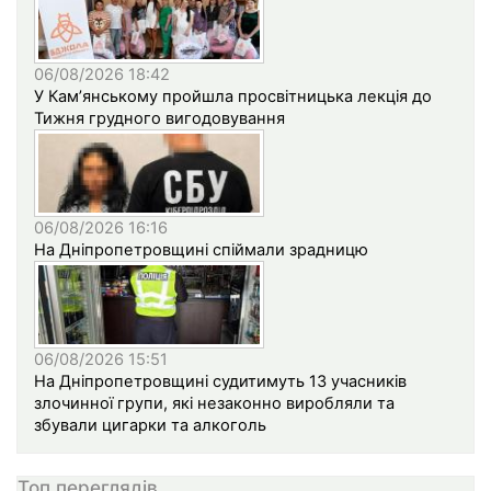
06/08/2026 18:42
У Кам’янському пройшла просвітницька лекція до
Тижня грудного вигодовування
06/08/2026 16:16
На Дніпропетровщині спіймали зрадницю
06/08/2026 15:51
На Дніпропетровщині судитимуть 13 учасників
злочинної групи, які незаконно виробляли та
збували цигарки та алкоголь
Топ переглядів