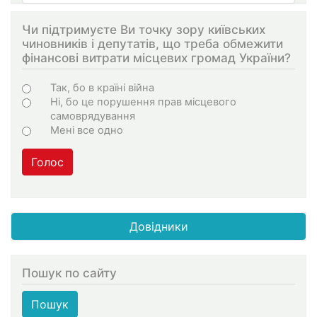
Чи підтримуєте Ви точку зору київських
чиновників і депутатів, що треба обмежити
фінансові витрати місцевих громад України?
Choices
Так, бо в країні війна
Ні, бо це порушення прав місцевого
самоврядування
Мені все одно
Голос
Довідники
Пошук по сайту
Пошук