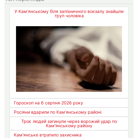
У Кам’янському біля залізничного вокзалу знайшли
труп чоловіка
Гороскоп на 6 серпня 2026 року
Росіяни вдарили по Кам'янському районі
Троє людей загинули через ворожий удар по
Кам'янському району
Кам'янське втратило захисника