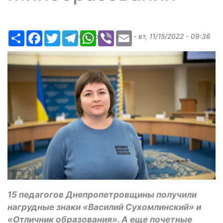
Ресурс
Facebook
Twitter
Telegram
WhatsApp
Viber
Email
Опубликовано
ilona
-
вт, 11/15/2022 - 09:36
15 педагогов Днепропетровщины получили
нагрудные знаки «Василий Сухомлинский» и
«Отличник образования». А еще почетные