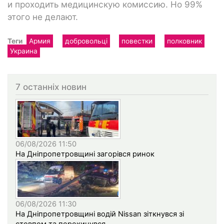
и проходить медицинскую комиссию. Но 99%
этого не делают.
Теги
Армия
добровольці
повестки
полковник
Украина
7 останніх новин
06/08/2026 11:50
На Дніпропетровщині загорівся ринок
06/08/2026 11:30
На Дніпропетровщині водій Nissan зіткнувся зі