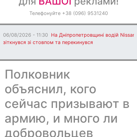
для
ВАШОЇ
реклами!
Оголошення
Телефонуйте +38 (096) 9531240
Світ навкруги
06/08/2026 - 11:30
На Дніпропетровщині водій Nissan
зіткнувся зі стовпом та перекинувся
Полковник
объяснил, кого
сейчас призывают в
армию, и много ли
добровольцев