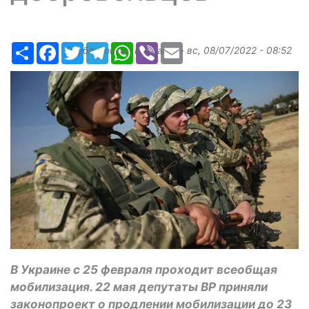
Ресурс
Facebook
Twitter
Telegram
WhatsApp
Viber
Email
Опубликовано
Margarita
-
вс, 08/07/2022 - 08:52
В Украине с 25 февраля проходит всеобщая
мобилизация. 22 мая депутаты ВР приняли
законопроект о продлении мобилизации до 23