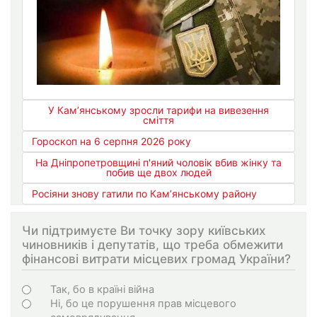
У Кам’янському зросли тарифи на вивезення
сміття
Гороскоп на 6 серпня 2026 року
На Дніпропетровщині п'яний чоловік вбив жінку та
побив ще двох людей
Росіяни знову гатили по Кам’янському району
Чи підтримуєте Ви точку зору київських
чиновників і депутатів, що треба обмежити
фінансові витрати місцевих громад України?
Choices
Так, бо в країні війна
Ні, бо це порушення прав місцевого