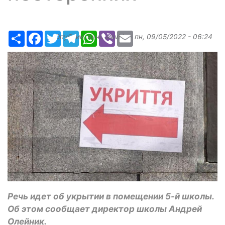
Ресурс
Facebook
Twitter
Telegram
WhatsApp
Viber
Email
Опубликовано
slavkin
-
пн, 09/05/2022 - 06:24
Речь идет об укрытии в помещении 5-й школы.
Об этом сообщает директор школы Андрей
Олейник.