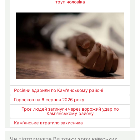
труп чоловіка
Росіяни вдарили по Кам'янському районі
Гороскоп на 6 серпня 2026 року
Троє людей загинули через ворожий удар по
Кам'янському району
Кам'янське втратило захисника
Чи підтримуєте Ви точку зору київських