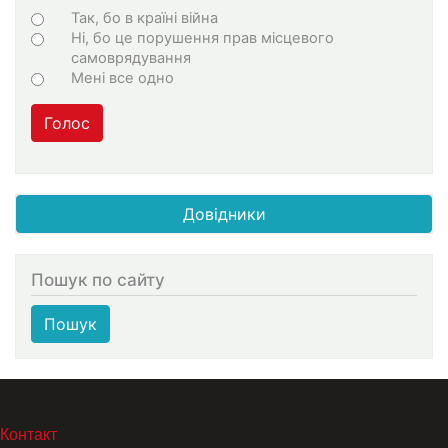
Choices
Так, бо в країні війна
Ні, бо це порушення прав місцевого
самоврядування
Мені все одно
Голос
Довідники
Пошук по сайту
Пошук
МЕНЮ В ПОДВАЛЕ
Контакт