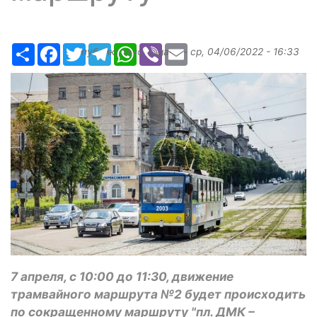
Ресурс
Facebook
Twitter
Telegram
WhatsApp
Viber
Email
Опубликовано
bugaev
-
ср, 04/06/2022 - 16:33
7 апреля, с 10:00 до 11:30, движение
трамвайного маршрута №2 будет происходить
по сокращенному маршруту "пл. ДМК –