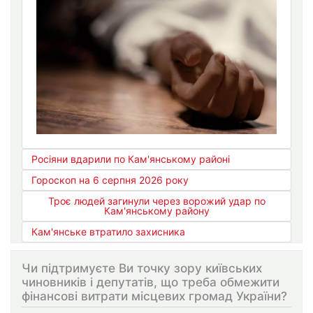
Росіяни вдарили по Кам'янському районі
Гороскоп на 6 серпня 2026 року
Троє людей загинули через ворожий удар по
Кам'янському району
Кам'янське втратило захисника
Чи підтримуєте Ви точку зору київських
чиновників і депутатів, що треба обмежити
фінансові витрати місцевих громад України?