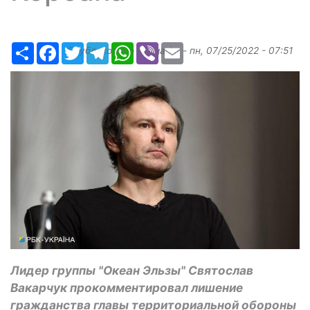
Ресурс
Facebook
Twitter
Telegram
WhatsApp
Viber
Email
Опубликовано
Margarita
-
пн, 07/25/2022 - 07:51
Лидер группы "Океан Эльзы" Святослав
Вакарчук прокомментировал лишение
гражданства главы территориальной обороны