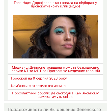
Гола Надя Дорофєєва станцювала на підборах у
провокативному кліпі (відео)
Мешканці Дніпропетровщини можуть безкоштовно
пройти КТ та МРТ за Програмою медичних гарантій
Гороскоп на 9 серпня 2026 року
Кам'янське втратило захисника
Профілактичні роботи: де сьогодні в Кам'янському
вимикатимуть світло
Поддерживаете ли Вы решение Зеленского