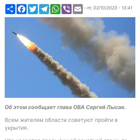
Ресурс
Facebook
Twitter
Telegram
WhatsApp
Viber
Email
Опубликовано
ilona
-
пт, 02/10/2023 - 13:41
Об этом сообщает глава ОВА Сергей Лысак.
Всем жителям области советуют пройти в
укрытия.