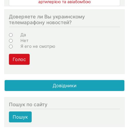
артилерією та авіабомбою
Доверяете ли Вы украинскому
телемарафону новостей?
Choices
Да
Нет
Я его не смотрю
Голос
Довідники
Пошук по сайту
Пошук