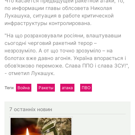
Что касается предыдущей ракетной атаки, то,
по информации главы облсовета Николая
Лукашука, ситуация в работе критической
инфраструктуры контролирована.
"На що розраховували росіяни, влаштувавши
сьогодні черговий ракетний терор –
незрозуміло. А от що точно зрозуміло – на
болотах вже давно агонія. Україна впорається і
обов’язково переможе. Слава ППО і слава ЗСУ!",
- отметил Лукашук.
Теги
Война
Ракеты
атака
ПВО
7 останніх новин