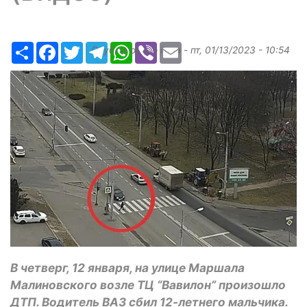
Ресурс
Facebook
Twitter
Telegram
WhatsApp
Viber
Email
Опубликовано
ilona
-
пт, 01/13/2023 - 10:54
В четверг, 12 января, на улице Маршала
Малиновского возле ТЦ “Вавилон” произошло
ДТП. Водитель ВАЗ сбил 12-летнего мальчика.