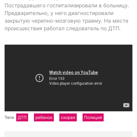
Пострадавшего госпитализировали в больницу.
Предварительно, у него диагностировали
закрытую черепно-мозговую травму. На месте
происшествия работал следователь по ДТП.
Теги
ДТП
ребенок
скорая
Полиция