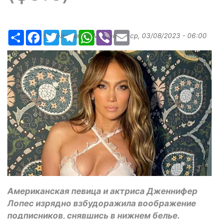
Ресурс
Facebook
Twitter
Telegram
WhatsApp
Viber
Email
Опубликовано
Margarita
-
ср, 03/08/2023 - 06:00
Американская певица и актриса Дженнифер
Лопес изрядно взбудоражила воображение
подписников, снявшись в нижнем белье.