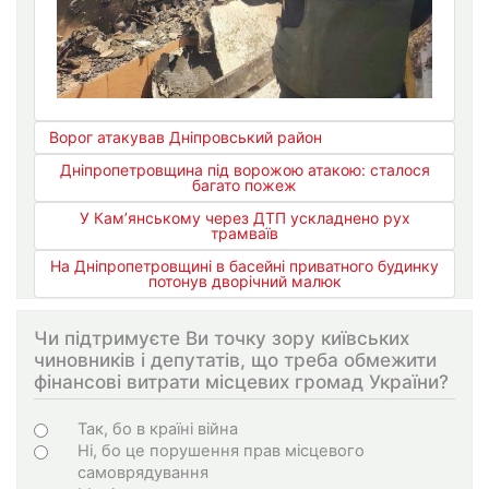
Ворог атакував Дніпровський район
Дніпропетровщина під ворожою атакою: сталося
багато пожеж
У Кам’янському через ДТП ускладнено рух
трамваїв
На Дніпропетровщині в басейні приватного будинку
потонув дворічний малюк
Чи підтримуєте Ви точку зору київських
чиновників і депутатів, що треба обмежити
фінансові витрати місцевих громад України?
Choices
Так, бо в країні війна
Ні, бо це порушення прав місцевого
самоврядування