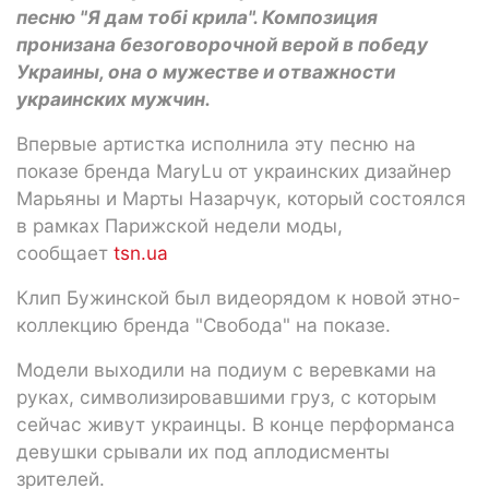
песню "Я дам тобі крила". Композиция
пронизана безоговорочной верой в победу
Украины, она о мужестве и отважности
украинских мужчин.
Впервые артистка исполнила эту песню на
показе бренда MaryLu от украинских дизайнер
Марьяны и Марты Назарчук, который состоялся
в рамках Парижской недели моды,
сообщает
tsn.ua
Клип Бужинской был видеорядом к новой этно-
коллекцию бренда "Свобода" на показе.
Модели выходили на подиум с веревками на
руках, символизировавшими груз, с которым
сейчас живут украинцы. В конце перформанса
девушки срывали их под аплодисменты
зрителей.