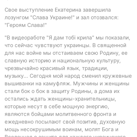
Свое выступление Екатерина завершила
лозунгом "Слава Украине!" и зал отозвался:
"Героям Слава!"
"В видеоработе "Я дам тобі крила" мы показали,
что сейчас чувствуют украинцы. В священной
для нас войне мы отстаиваем свою Родину, ее
славную историю и национальную культуру,
чрезвычайно красивый язык, традиции,
музыку... Сегодня мой народ сменил кружевные
вышиванки на камуфляж. Мужчины и женщины
стали бок о бок в защиту Родины, а дома их
остались ждать женщины-хранительницы,
которые несут в себе мощную энергию,
являются бойцами молитвенного фронта и
ежедневно посылают свой позитив, духовную
мощь несокрушимым воинам, молят Бога и
Вселенная о защите для каждого украинского