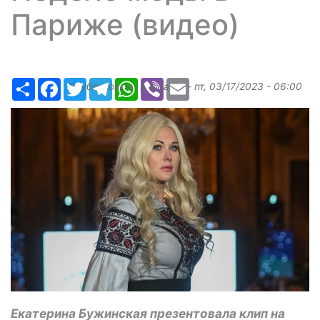
Париже (видео)
Ресурс
Facebook
Twitter
Telegram
WhatsApp
Viber
Email
Опубликовано
Margarita
-
пт, 03/17/2023 - 06:00
Екатерина Бужинская презентовала клип на