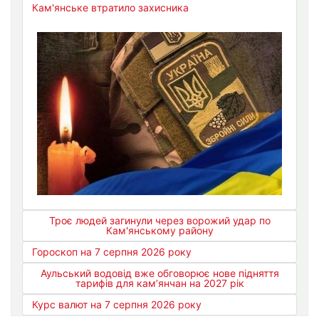
Кам'янське втратило захисника
Троє людей загинули через ворожий удар по
Кам'янському району
Гороскоп на 7 серпня 2026 року
Аульський водовід вже обговорює нове підняття
тарифів для кам’янчан на 2027 рік
Курс валют на 7 серпня 2026 року