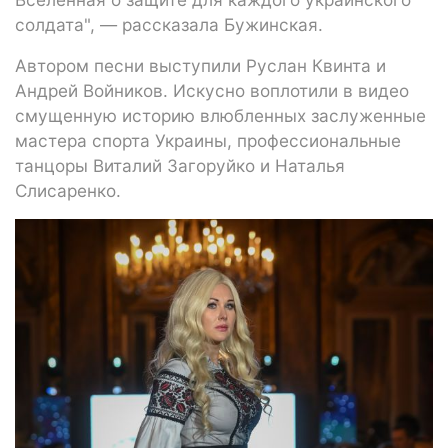
солдата", — рассказала Бужинская.
Автором песни выступили Руслан Квинта и
Андрей Войников. Искусно воплотили в видео
смущенную историю влюбленных заслуженные
мастера спорта Украины, профессиональные
танцоры Виталий Загоруйко и Наталья
Слисаренко.