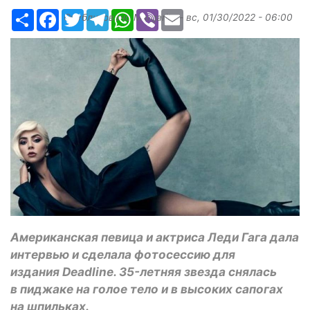
Ресурс
Facebook
Twitter
Telegram
WhatsApp
Viber
Email
Опубликовано
Margarita
-
вс, 01/30/2022 - 06:00
Американская певица и актриса Леди Гага дала
интервью и сделала фотосессию для
издания Deadline. 35-летняя звезда снялась
в пиджаке на голое тело и в высоких сапогах
на шпильках.