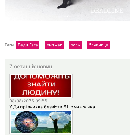
Теги
Леди Гага
пиджак
роль
блудница
7 останніх новин
08/08/2026 09:55
У Дніпрі зникла безвісти 61-річна жінка