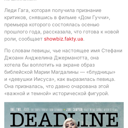
Леди Гага, которая получила признание
критиков, снявшись в фильме «Дом Гуччи»,
премьера которого состоялась осенью
прошлого года, рассказала, что готова к новой
роли, сообщает
showbiz.fakty.ua
.
По словам певицы, чье настоящее имя Стефани
Джоанн Анджелина Джерманотта, она
хотела бы воплотить на экране образ
библейской Марии Магдалины — «блудницы»
и «девушки Иисуса», как выразилась певица.
Она призналась, что давно очарована этой
«важной и темной» исторической фигурой.