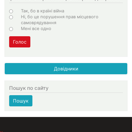
Choices
Так, бо в країні війна
Ні, бо це порушення прав місцевого
самоврядування
Мені все одно
Голос
Довідники
Пошук по сайту
Пошук
МЕНЮ В ПОДВАЛЕ