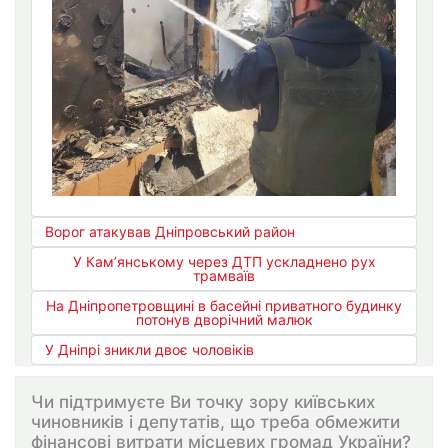
Ворог атакував Дніпровський район
У Кам’янському через ДТП ускладнено рух
трамваїв
На Дніпропетровщині в басейні приватного будинку
потонув дворічний малюк
У Дніпрі зникли двоє чоловіків
Чи підтримуєте Ви точку зору київських
чиновників і депутатів, що треба обмежити
фінансові витрати місцевих громад України?