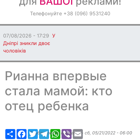
для
ВАШОЇ
реклами!
Оголошення
Телефонуйте +38 (096) 9531240
Світ навкруги
07/08/2026 - 17:29
У
Дніпрі зникли двоє
чоловіків
Рианна впервые
стала мамой: кто
отец ребенка
Ресурс
Facebook
Twitter
Telegram
WhatsApp
Viber
Email
Опубликовано
Margarita
-
сб, 05/21/2022 - 06:00