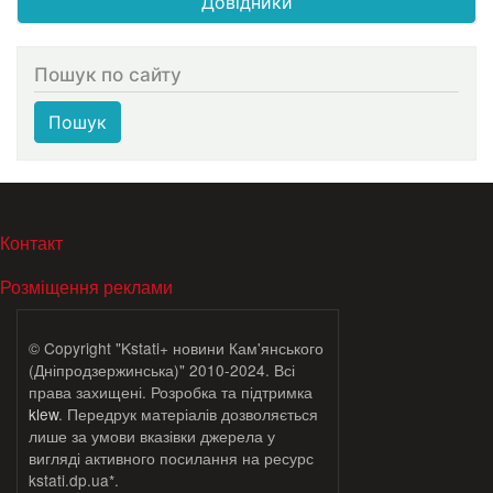
Довідники
Пошук по сайту
Пошук
МЕНЮ В ПОДВАЛЕ
Контакт
Розміщення реклами
© Copyright "Kstati+ новини Кам'янського
(Дніпродзержинська)" 2010-2024. Всі
права захищені. Розробка та підтримка
klew
. Передрук матеріалів дозволяється
лише за умови вказівки джерела у
вигляді активного посилання на ресурс
kstati.dp.ua*.