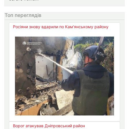
Топ переглядів
Росіяни знову вдарили по Кам'янському району
Ворог атакував Дніпровський район