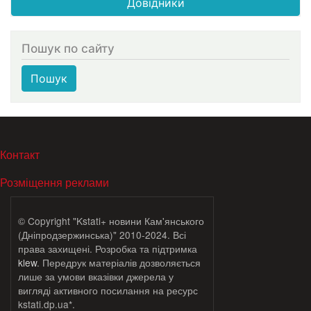
Довідники
Пошук по сайту
Пошук
МЕНЮ В ПОДВАЛЕ
Контакт
Розміщення реклами
© Copyright "Kstati+ новини Кам'янського
(Дніпродзержинська)" 2010-2024. Всі
права захищені. Розробка та підтримка
klew
. Передрук матеріалів дозволяється
лише за умови вказівки джерела у
вигляді активного посилання на ресурс
kstati.dp.ua*.