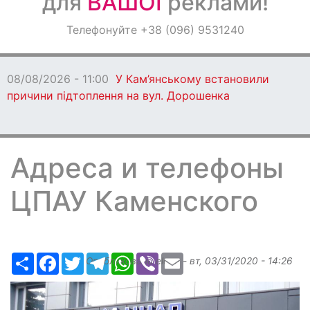
для
ВАШОЇ
реклами!
Оголошення
Телефонуйте +38 (096) 9531240
Світ навкруги
08/08/2026 - 11:00
У Кам’янському встановили
причини підтоплення на вул. Дорошенка
Адреса и телефоны
ЦПАУ Каменского
Ресурс
Facebook
Twitter
Telegram
WhatsApp
Viber
Email
Опубликовано
elena
-
вт, 03/31/2020 - 14:26