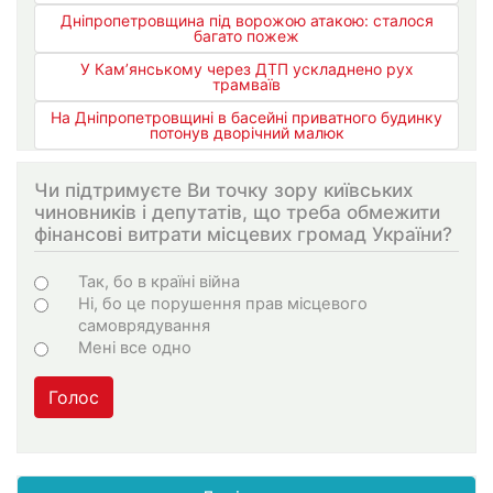
Дніпропетровщина під ворожою атакою: сталося
багато пожеж
У Кам’янському через ДТП ускладнено рух
трамваїв
На Дніпропетровщині в басейні приватного будинку
потонув дворічний малюк
Чи підтримуєте Ви точку зору київських
чиновників і депутатів, що треба обмежити
фінансові витрати місцевих громад України?
Choices
Так, бо в країні війна
Ні, бо це порушення прав місцевого
самоврядування
Мені все одно
Голос