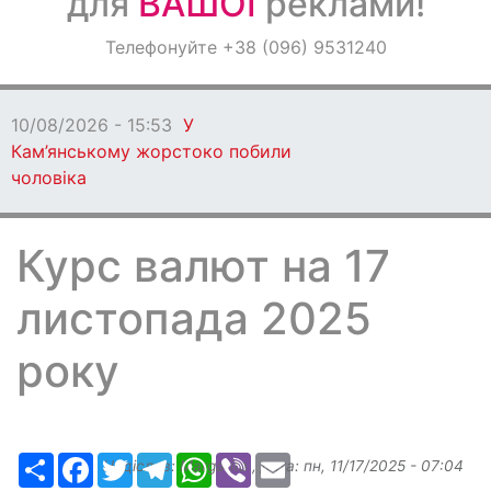
для
ВАШОЇ
реклами!
Оголошення
Телефонуйте +38 (096) 9531240
Світ навкруги
10/08/2026 - 15:53
У
Кам’янському жорстоко побили
чоловіка
Курс валют на 17
листопада 2025
року
Ресурс
Facebook
Twitter
Telegram
WhatsApp
Viber
Email
Надіслав:
Margarita
, дата:
пн, 11/17/2025 - 07:04