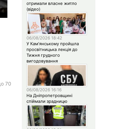
отримали власне житло
(відео)
06/08/2026 18:42
У Кам’янському пройшла
просвітницька лекція до
Тижня грудного
вигодовування
до 70
06/08/2026 16:16
На Дніпропетровщині
спіймали зрадницю