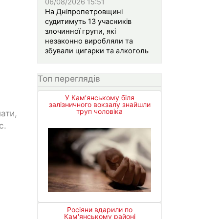
06/08/2026 15:51
На Дніпропетровщині
судитимуть 13 учасників
злочинної групи, які
незаконно виробляли та
збували цигарки та алкоголь
Топ переглядів
У Кам’янському біля
залізничного вокзалу знайшли
труп чоловіка
ати,
с.
Росіяни вдарили по
Кам'янському районі