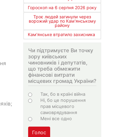
Гороскоп на 6 серпня 2026 року
Троє людей загинули через
ворожий удар по Кам'янському
району
Кам'янське втратило захисника
Чи підтримуєте Ви точку
зору київських
чиновників і депутатів,
ння
що треба обмежити
фінансові витрати
місцевих громад України?
Варіанти
Так, бо в країні війна
Ні, бо це порушення
яхів;
прав місцевого
самоврядування
Мені все одно
Голос