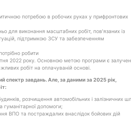
ритичною потребою в робочих руках у прифронтових
ьо для виконання масштабних робіт, пов'язаних із
итуацій, підтримкою ЗСУ та забезпеченням
потрібно робити
овтня 2022 року. Основною метою програми є залуче
жливих робіт на оплачуваній основі.
 спектр завдань. Але, за даними за 2025 рік,
іт:
будинків, розчищення автомобільних і залізничних шл
а гуманітарної допомоги;
ння ВПО та постраждалих внаслідок бойових дій