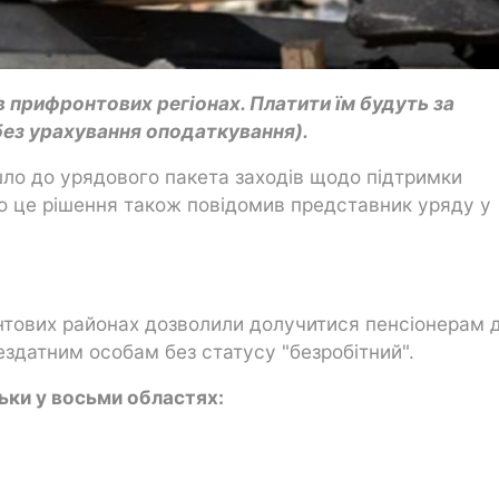
в прифронтових регіонах. Платити їм будуть за
(без урахування оподаткування).
шло до урядового пакета заходів щодо підтримки
о це рішення також повідомив представник уряду у
нтових районах дозволили долучитися пенсіонерам 
ездатним особам без статусу "безробітний".
ьки у восьми областях: