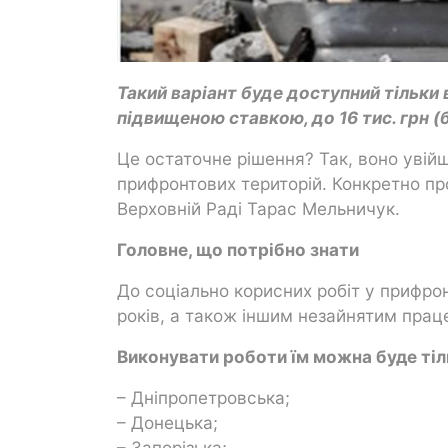
Такий варіант буде доступний тільки 
підвищеною ставкою, до 16 тис. грн 
Це остаточне рішення? Так, воно увій
прифронтових територій. Конкретно пр
Верховній Раді Тарас Мельничук.
Головне, що потрібно знати
До соціально корисних робіт у прифро
років, а також іншим незайнятим прац
Виконувати роботи їм можна буде тіл
– Дніпропетровська;
– Донецька;
– Запорізька;