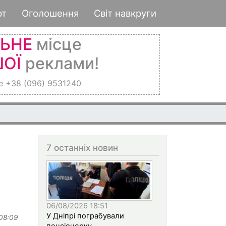
рт
Оголошення
Світ навкруги
ЛЬНЕ
місце
ОЇ
реклами!
е +38 (096) 9531240
7 останніх новин
06/08/2026 18:51
У Дніпрі пограбували
 08:09
пенсіонерку