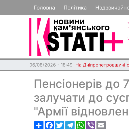
Основная навигация
Головна
Політика
Надзвичайн
06/08/2026 - 18:49
На Дніпропетровщині с
Пенсіонерів до 
залучати до сус
"Армії відновлен
Ресурс
Facebook
Twitter
Telegram
WhatsApp
Viber
Email