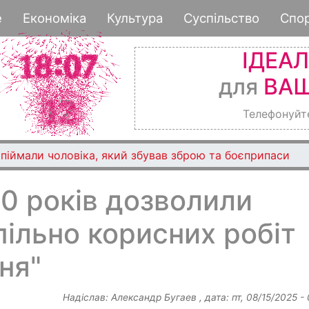
Перейти
е
Економіка
Культура
Суспільство
Спо
до
основного
ІДЕА
вмісту
для
ВАШ
Телефонуйт
піймали чоловіка, який збував зброю та боєприпаси
70 років дозволили
пільно корисних робіт
ня"
Надіслав:
Александр Бугаев
, дата:
пт, 08/15/2025 -