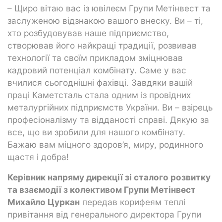
– Щиро вітаю вас із ювілеєм Групи Метінвест та
заслуженою відзнакою вашого внеску. Ви – ті,
хто розбудовував наше підприємство,
створював його найкращі традиції, розвивав
технології та своїм прикладом зміцнював
кадровий потенціал комбінату. Саме у вас
вчилися сьогоднішні фахівці. Завдяки вашій
праці Каметсталь стала одним із провідних
металургійних підприємств України. Ви – взірець
професіоналізму та відданості справі. Дякую за
все, що ви зробили для нашого комбінату.
Бажаю вам міцного здоров’я, миру, родинного
щастя і добра!
Керівник напряму дирекції зі сталого розвитку
та взаємодії з колективом Групи Метінвест
Михайло Цуркан
передав корифеям теплі
привітання від генерального директора Групи