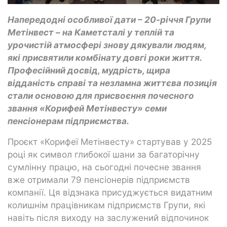
Напередодні особливої дати – 20-річчя Групи
Метінвест – на Каметсталі у теплій та
урочистій атмосфері знову дякували людям,
які присвятили комбінату довгі роки життя.
Професійний досвід, мудрість, щира
відданість справі та незламна життєва позиція
стали основою для присвоєння почесного
звання «Корифей Метінвесту» семи
пенсіонерам підприємства.
Проєкт «Корифеї Метінвесту» стартував у 2025
році як символ глибокої шани за багаторічну
сумлінну працю, на сьогодні почесне звання
вже отримали 79 пенсіонерів підприємств
компанії. Ця відзнака присуджується видатним
колишнім працівникам підприємств Групи, які
навіть після виходу на заслужений відпочинок