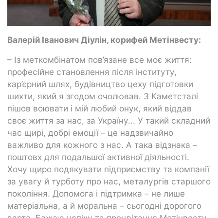
Валерій Іванович Діулін, корифей Метінвесту:
– Із меткомбінатом пов’язане все моє життя:
професійне становлення після інституту,
кар’єрний шлях, будівництво цеху підготовки
шихти, який я згодом очолював. З Каметсталі
пішов воювати і мій любий онук, який віддав
своє життя за нас, за Україну... У такий складний
час щирі, добрі емоції – це надзвичайно
важливо для кожного з нас. А така відзнака –
поштовх для подальшої активної діяльності.
Хочу щиро подякувати підприємству та компанії
за увагу й турботу про нас, металургів старшого
покоління. Допомога і підтримка – не лише
матеріальна, а й моральна – сьогодні дорогого
варта. Бажаю успіху та процвітання Метінвесту