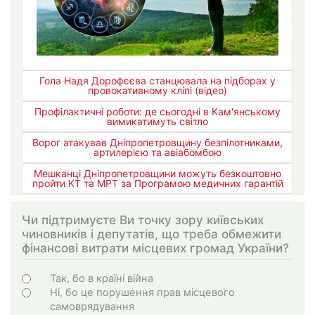
Гола Надя Дорофєєва станцювала на підборах у
провокативному кліпі (відео)
Профілактичні роботи: де сьогодні в Кам'янському
вимикатимуть світло
Ворог атакував Дніпропетровщину безпілотниками,
артилерією та авіабомбою
Мешканці Дніпропетровщини можуть безкоштовно
пройти КТ та МРТ за Програмою медичних гарантій
Чи підтримуєте Ви точку зору київських
чиновників і депутатів, що треба обмежити
фінансові витрати місцевих громад України?
Варіанти
Так, бо в країні війна
Ні, бо це порушення прав місцевого
самоврядування