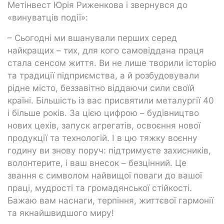
Метінвест Юрія Риженкова і звернувся до
«винуватців події»:
– Сьогодні ми вшанували перших серед
найкращих – тих, для кого самовіддана праця
стала сенсом життя. Ви не лише творили історію
та традиції підприємства, а й розбудовували
рідне місто, беззавітно віддаючи сили своїй
країні. Більшість із вас присвятили металургії 40
і більше років. За цією цифрою – будівництво
нових цехів, запуск агрегатів, освоєння нової
продукції та технологій. І в цю тяжку воєнну
годину ви знову поруч: підтримуєте захисників,
волонтерите, і ваш внесок – безцінний. Це
звання є символом найвищої поваги до вашої
праці, мудрості та громадянської стійкості.
Бажаю вам наснаги, терпіння, життєвої гармонії
та якнайшвидшого миру!