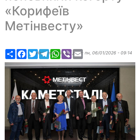
«Корифеїв
Метінвесту»
Ресурс
Facebook
Twitter
Telegram
WhatsApp
Viber
Email
Надіслав:
elena
, дата:
пн, 06/01/2026 - 09:14