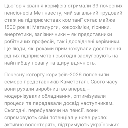
Цьогоріч звання корифеїв отримали 39 почесних
пенсіонерів Метінвесту, чий загальний трудовий
стаж на підприємствах компанії сягає майже
1500 років! Металурги, коксохіміки, гірники,
енергетики, залізничники – як представники
робітничих професій, так і досвідчені керівники.
Це люди, які роками примножували досягнення
рідних підприємств і сьогодні заслуговують на
найглибшу повагу та щиру вдячність.
Почесну когорту корифеїв-2026 поповнили
семеро представників Каметсталі. Свого часу
вони рухали виробництво вперед –
модернізували обладнання, оптимізували
процеси та передавали досвід наступникам.
Сьогодні, перебуваючи на пенсії, вони
спрямовують свій потенціал у нове русло:
активно волонтерять, підтримують українських