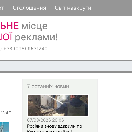
рт
Оголошення
Світ навкруги
ЛЬНЕ
місце
ОЇ
реклами!
е +38 (096) 9531240
7 останніх новин
 13:47
07/08/2026 20:06
Росіяни знову вдарили по
Кам'янському районі