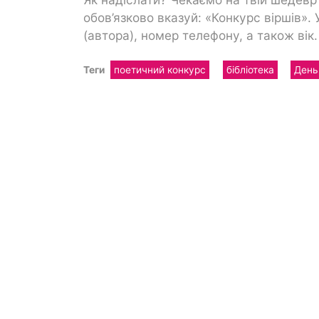
обов’язково вказуй: «Конкурс віршів». 
(автора), номер телефону, а також вік.
Теги
поетичний конкурс
бібліотека
День