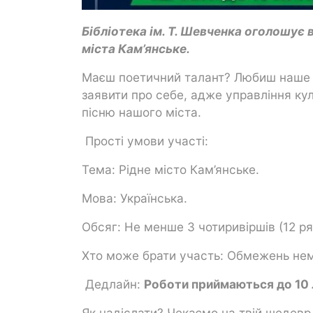
Бібліотека ім. Т. Шевченка оголошує
міста Кам’янське.
Маєш поетичний талант? Любиш наше р
заявити про себе, адже управління к
пісню нашого міста.
Прості умови участі:
Тема: Рідне місто Кам’янське.
Мова: Українська.
Обсяг: Не менше 3 чотиривіршів (12 ря
Хто може брати участь: Обмежень нем
Дедлайн:
Роботи приймаються до 10 
Як надіслати? Чекаємо на твій шедев