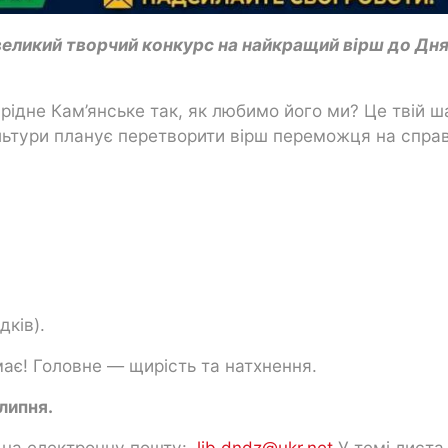
 великий творчий конкурс на найкращий вірш до Дн
ідне Кам’янське так, як любимо його ми? Це твій ш
ультури планує перетворити вірш переможця на спр
дків).
ає! Головне — щирість та натхнення.
липня.
р на електронну пошту:
lib.dndz@ukr.net
У темі листа