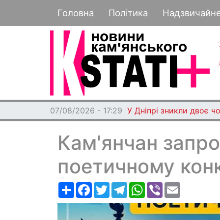
Основная навигация
Головна
Політика
Надзвичайн
07/08/2026 - 17:29
У Дніпрі зникли двоє чо
Кам'янчан запро
поетичному конк
Ресурс
Facebook
Twitter
Telegram
WhatsApp
Viber
Email