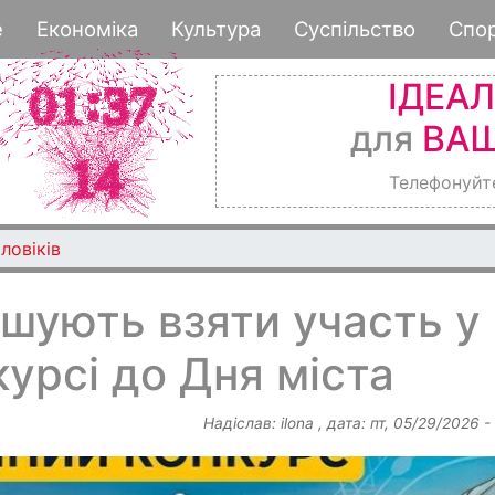
Перейти
е
Економіка
Культура
Суспільство
Спо
до
основного
ІДЕА
вмісту
для
ВАШ
Телефонуйт
ловіків
шують взяти участь у
урсі до Дня міста
Надіслав:
ilona
, дата:
пт, 05/29/2026 -