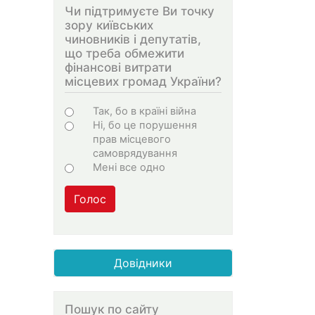
Чи підтримуєте Ви точку
зору київських
чиновників і депутатів,
що треба обмежити
фінансові витрати
місцевих громад України?
Варіанти
Так, бо в країні війна
Ні, бо це порушення
прав місцевого
самоврядування
Мені все одно
Голос
Довідники
Пошук по сайту