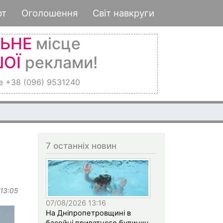
рт
Оголошення
Світ навкруги
ЛЬНЕ
місце
ОЇ
реклами!
е +38 (096) 9531240
7 останніх новин
 13:05
07/08/2026 13:16
На Дніпропетровщині в
басейні приватного будинку