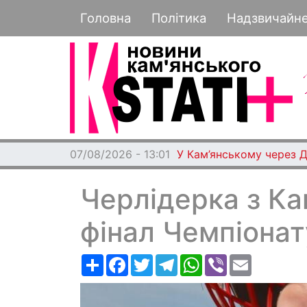
Основная навигация
Головна
Політика
Надзвичайн
07/08/2026 - 13:01
У Кам’янському через 
Черлідерка з Ка
фінал Чемпіонат
Ресурс
Facebook
Twitter
Telegram
WhatsApp
Viber
Email