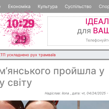
Перейти
е
Економіка
Культура
Суспільство
Спо
до
основного
ІДЕА
вмісту
для
ВАШ
Телефонуйт
ДТП ускладнено рух трамваїв
м’янського пройшла у
у світу
Надіслав:
ilona
, дата:
чт, 04/24/2025 -