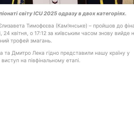
іонаті світу ICU 2025 одразу в двох категоріях.
Єлизавета Тимофєєва (Кам’янське) – пройшов до фін
, 24 квітня, о 17:12 за київським часом знову вийде 
вний трофей змагань.
а та Дмитро Лека гідно представили нашу країну у
 виступ на півфінальному етапі.