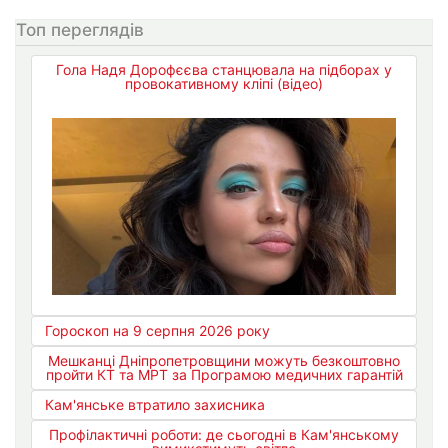
Топ переглядів
Гола Надя Дорофєєва станцювала на підборах у
провокативному кліпі (відео)
Гороскоп на 9 серпня 2026 року
Мешканці Дніпропетровщини можуть безкоштовно
пройти КТ та МРТ за Програмою медичних гарантій
Кам'янське втратило захисника
Профілактичні роботи: де сьогодні в Кам'янському