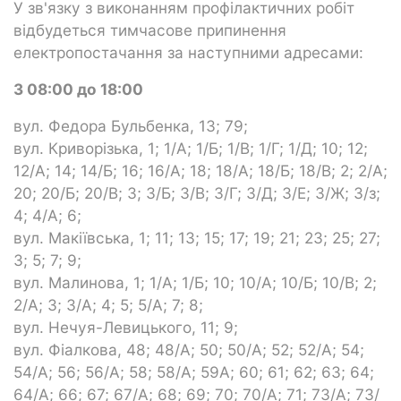
У зв'язку з виконанням профілактичних робіт
відбудеться тимчасове припинення
електропостачання за наступними адресами:
З 08:00 до 18:00
вул. Федора Бульбенка, 13; 79;
вул. Криворізька, 1; 1/А; 1/Б; 1/В; 1/Г; 1/Д; 10; 12;
12/А; 14; 14/Б; 16; 16/А; 18; 18/А; 18/Б; 18/В; 2; 2/А;
20; 20/Б; 20/В; 3; 3/Б; 3/В; 3/Г; 3/Д; 3/Е; 3/Ж; 3/з;
4; 4/А; 6;
вул. Макіївська, 1; 11; 13; 15; 17; 19; 21; 23; 25; 27;
3; 5; 7; 9;
вул. Малинова, 1; 1/А; 1/Б; 10; 10/А; 10/Б; 10/В; 2;
2/А; 3; 3/А; 4; 5; 5/А; 7; 8;
вул. Нечуя-Левицького, 11; 9;
вул. Фіалкова, 48; 48/А; 50; 50/А; 52; 52/А; 54;
54/А; 56; 56/А; 58; 58/А; 59А; 60; 61; 62; 63; 64;
64/А; 66; 67; 67/А; 68; 69; 70; 70/А; 71; 73/А; 73/