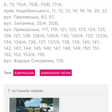
Б; 75; 75/А; 75/Б; 75/В; 77/А;
пров. Коцюбинського, 11; 12; 13; 14; 16; 18; 20; 22;
вул. Павловська, 82; 97;
вул. Залізняка, 25/А; 25/Б;
вул. Приморська, 117; 119; 121; 122; 123; 124; 125;
126; 127; 128; 128/А; 129/А; 130; 130/А; 132; 132/А;
134; 134/А; 136; 137; 137/А; 138; 139; 140; 141;
142; 143; 144; 145; 146; 147; 148; 149; 150; 151;
152; 153; 153/А; 155;
вул. Федора Сокуренка, 135.
Теги
Кам'янське
вимкнення світла
7 останніх новин