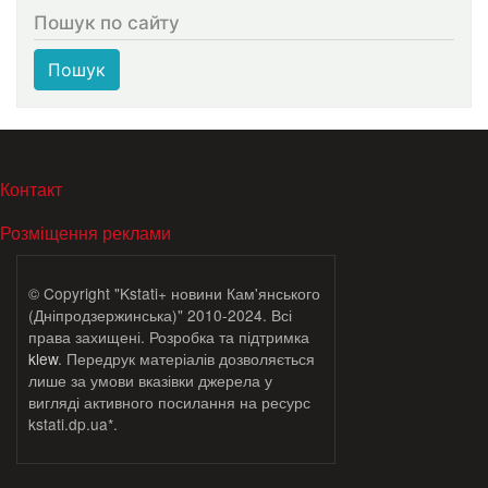
Пошук по сайту
Пошук
МЕНЮ В ПОДВАЛЕ
Контакт
Розміщення реклами
© Copyright "Kstati+ новини Кам'янського
(Дніпродзержинська)" 2010-2024. Всі
права захищені. Розробка та підтримка
klew
. Передрук матеріалів дозволяється
лише за умови вказівки джерела у
вигляді активного посилання на ресурс
kstati.dp.ua*.