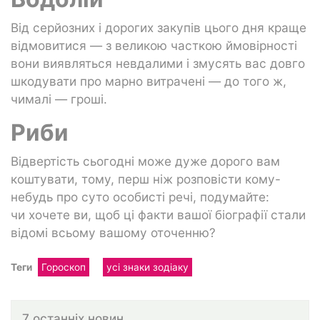
Від серйозних і дорогих закупів цього дня краще
відмовитися — з великою часткою ймовірності
вони виявляться невдалими і змусять вас довго
шкодувати про марно витрачені — до того ж,
чималі — гроші.
Риби
Відвертість сьогодні може дуже дорого вам
коштувати, тому, перш ніж розповісти кому-
небудь про суто особисті речі, подумайте:
чи хочете ви, щоб ці факти вашої біографії стали
відомі всьому вашому оточенню?
Теги
Гороскоп
усі знаки зодіаку
7 останніх новин