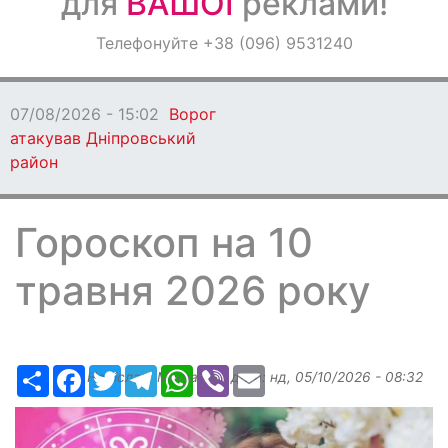
для
ВАШОЇ
реклами!
Оголошення
Телефонуйте +38 (096) 9531240
Світ навкруги
07/08/2026 - 15:02
Ворог
атакував Дніпровський
район
Гороскоп на 10
травня 2026 року
Ресурс
Facebook
Twitter
Telegram
WhatsApp
Viber
Email
Надіслав:
Margarita
, дата:
нд, 05/10/2026 - 08:32