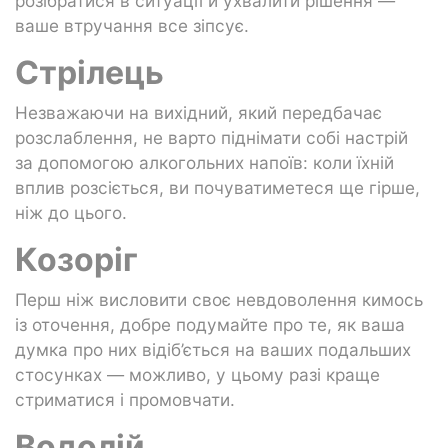
розібратися в ситуації й ухвалити рішення —
ваше втручання все зіпсує.
Стрілець
Незважаючи на вихідний, який передбачає
розслаблення, не варто піднімати собі настрій
за допомогою алкогольних напоїв: коли їхній
вплив розсіється, ви почуватиметеся ще гірше,
ніж до цього.
Козоріг
Перш ніж висловити своє невдоволення кимось
із оточення, добре подумайте про те, як ваша
думка про них відіб’ється на ваших подальших
стосунках — можливо, у цьому разі краще
стриматися і промовчати.
Водолій