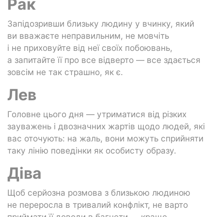
Рак
Запідозривши близьку людину у вчинку, який
ви вважаєте неправильним, не мовчіть
і не приховуйте від неї своїх побоювань,
а запитайте її про все відверто — все здається
зовсім не так страшно, як є.
Лев
Головне цього дня — утриматися від різких
зауважень і двозначних жартів щодо людей, які
вас оточують: на жаль, вони можуть сприйняти
таку лінію поведінки як особисту образу.
Діва
Щоб серйозна розмова з близькою людиною
не переросла в тривалий конфлікт, не варто
приймати її доводи в багнети — краще