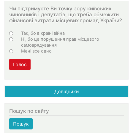
Чи підтримуєте Ви точку зору київських
чиновників і депутатів, що треба обмежити
фінансові витрати місцевих громад України?
Варіанти
Так, бо в країні війна
Ні, бо це порушення прав місцевого
самоврядування
Мені все одно
Голос
Довідники
Пошук по сайту
Пошук