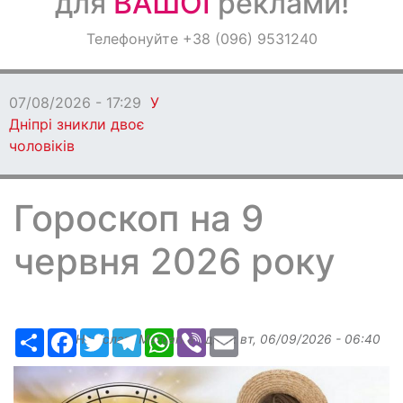
для
ВАШОЇ
реклами!
Оголошення
Телефонуйте +38 (096) 9531240
Світ навкруги
07/08/2026 - 17:29
У
Дніпрі зникли двоє
чоловіків
Гороскоп на 9
червня 2026 року
Ресурс
Facebook
Twitter
Telegram
WhatsApp
Viber
Email
Надіслав:
Margarita
, дата:
вт, 06/09/2026 - 06:40