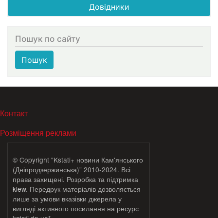
Довідники
Пошук по сайту
Пошук
МЕНЮ В ПОДВАЛЕ
Контакт
Розміщення реклами
© Copyright "Kstati+ новини Кам'янського
(Дніпродзержинська)" 2010-2024. Всі
права захищені. Розробка та підтримка
klew
. Передрук матеріалів дозволяється
лише за умови вказівки джерела у
вигляді активного посилання на ресурс
kstati.dp.ua*.