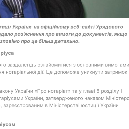
иції України
на офіційному веб-сайті Урядового
адало роз’яснення про вимоги до документів, якщо
озповімо про це більш детально.
аріуса
рто заздалегідь ознайомитися з основними вимогами
ня нотаріальної дії. Це допоможе уникнути затримок
кону України «Про нотаріат» та у главі 8 розділу І
таріусами України, затвердженого наказом Міністер
5, зареєстрованим в Міністерстві юстиції України
ріусом