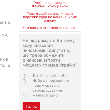
Росіяни вдарили по
Кам'янському районі
Троє людей загинули через
ворожий удар по Кам'янському
району
ентів
Кам'янське втратило захисника
ами,
Чи підтримуєте Ви точку
зору київських
чиновників і депутатів,
що треба обмежити
иків
фінансові витрати
місцевих громад України?
тю, а
Варіанти
Так, бо в країні війна
Ні, бо це порушення
прав місцевого
самоврядування
Мені все одно
Голос