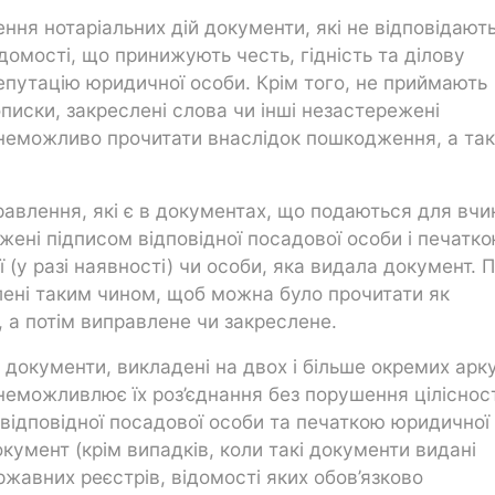
ння нотаріальних дій документи, які не відповідают
домості, що принижують честь, гідність та ділову
репутацію юридичної особи. Крім того, не приймають
писки, закреслені слова чи інші незастережені
 неможливо прочитати внаслідок пошкодження, а та
правлення, які є в документах, що подаються для вч
ежені підписом відповідної посадової особи і печатк
 (у разі наявності) чи особи, яка видала документ. 
лені таким чином, щоб можна було прочитати як
, а потім виправлене чи закреслене.
документи, викладені на двох і більше окремих арк
неможливлює їх роз’єднання без порушення цілісност
 відповідної посадової особи та печаткою юридичної
окумент (крім випадків, коли такі документи видані
жавних реєстрів, відомості яких обов’язково