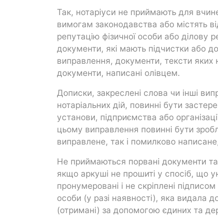
Так, нотаріуси не приймають для вчине
вимогам законодавства або містять ві
репутацію фізичної особи або ділову 
документи, які мають підчистки або до
виправлення, документи, тексти яких
документи, написані олівцем.
Дописки, закреслені слова чи інші ви
нотаріальних дій, повинні бути застер
установи, підприємства або організації
цьому виправлення повинні бути зроб
виправлене, так і помилково написане
Не приймаються порвані документи та 
якщо аркуші не прошиті у спосіб, що у
пронумеровані і не скріплені підписом
особи (у разі наявності), яка видала д
(отримані) за допомогою єдиних та дер