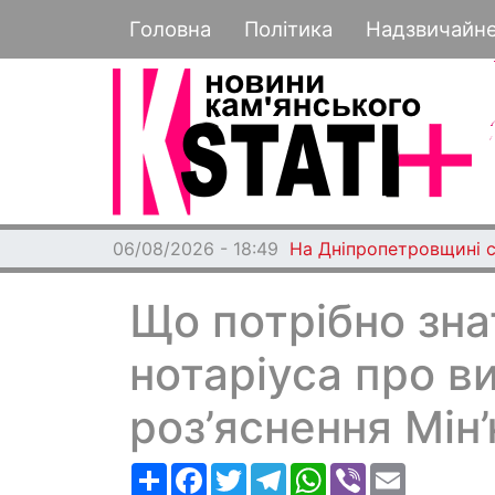
Основная навигация
Головна
Політика
Надзвичайн
06/08/2026 - 18:49
На Дніпропетровщині с
Що потрібно зна
нотаріуса про в
роз’яснення Мін
Ресурс
Facebook
Twitter
Telegram
WhatsApp
Viber
Email