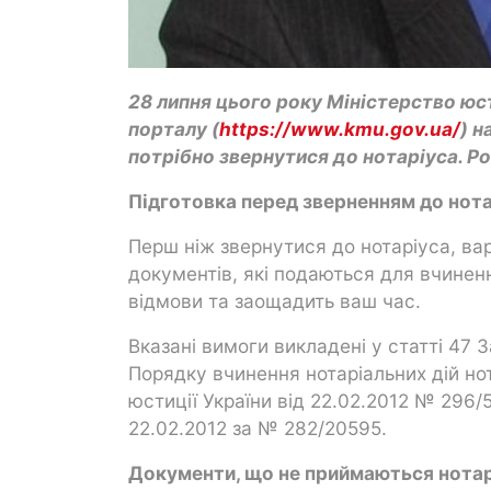
28 липня цього року Міністерство юст
порталу (
https://www.kmu.gov.ua/
) н
потрібно звернутися до нотаріуса. Р
Підготовка перед зверненням до нот
Перш ніж звернутися до нотаріуса, ва
документів, які подаються для вчинен
відмови та заощадить ваш час.
Вказані вимоги викладені у статті 47 За
Порядку вчинення нотаріальних дій но
юстиції України від 22.02.2012 № 296/
22.02.2012 за № 282/20595.
Документи, що не приймаються нота