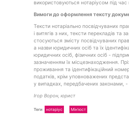
використовуються нотаріусом під час в
Вимоги до оформлення тексту докум
Тексти нотаріально посвідчуваних прав
і витягів з них, тексти перекладів та з
стосуються змісту посвідчуваних право
а назви юридичних осіб та їх ідентиф
юридичних осіб, фізичних осіб - підпр
зазначенням їх місцезнаходження. Прізв
проживання та ідентифікаційний номер
податків, крім уповноважених представ
у випадках, передбачених законами, - 
Ігор Ворон, юрист
Теги
нотаріус
Мін’юст