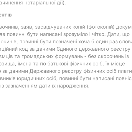
чинення нотаріальної дії).
ентів
очинів, заяв, засвідчуваних копій (фотокопій) докум
аяв повинні бути написані зрозуміло і чітко. Дати, що
чинів, повинні бути позначені хоча б один раз слов
ікаційний код за даними Єдиного державного реєстру
иємців та громадських формувань - без скорочень із
ища, імена та по батькові фізичних осіб, їх місце
 за даними Державного реєстру фізичних осіб платн
ників юридичних осіб, повинні бути написані повніс
із зазначенням дати їх народження.