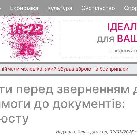
Перейти
е
Економіка
Культура
Суспільство
Спо
до
основного
ІДЕА
вмісту
для
ВАШ
Телефонуйт
піймали чоловіка, який збував зброю та боєприпаси
ти перед зверненням 
имоги до документів:
’юсту
Надіслав:
ilona
, дата:
ср, 09/03/2025 -