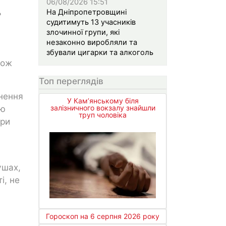
06/08/2026 15:51
ь
На Дніпропетровщині
судитимуть 13 учасників
злочинної групи, які
незаконно виробляли та
збували цигарки та алкоголь
кож
Топ переглядів
инення
У Кам’янському біля
ою
залізничного вокзалу знайшли
труп чоловіка
При
ушах,
і, не
Гороскоп на 6 серпня 2026 року