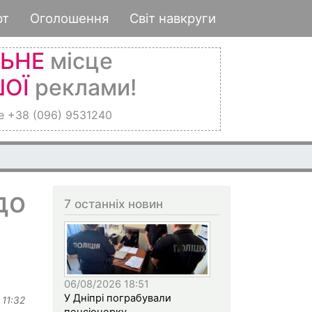
рт
Оголошення
Світ навкруги
ЛЬНЕ
місце
ОЇ
реклами!
е +38 (096) 9531240
до
7 останніх новин
06/08/2026 18:51
У Дніпрі пограбували
 11:32
пенсіонерку