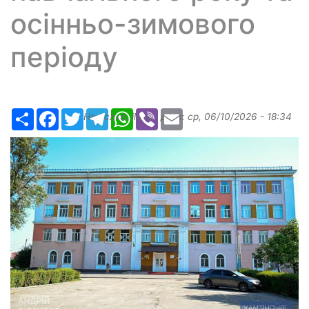
осінньо-зимового
періоду
Ресурс
Facebook
Twitter
Telegram
WhatsApp
Viber
Email
Надіслав:
ilona
, дата:
ср, 06/10/2026 - 18:34