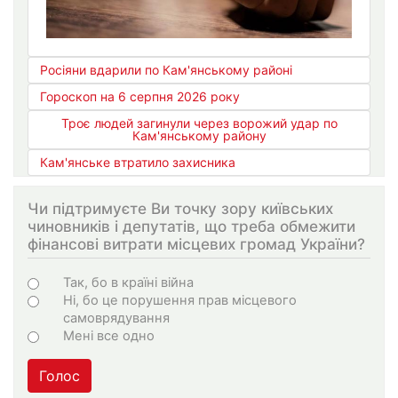
Росіяни вдарили по Кам'янському районі
Гороскоп на 6 серпня 2026 року
Троє людей загинули через ворожий удар по
Кам'янському району
Кам'янське втратило захисника
Чи підтримуєте Ви точку зору київських
чиновників і депутатів, що треба обмежити
фінансові витрати місцевих громад України?
Варіанти
Так, бо в країні війна
Ні, бо це порушення прав місцевого
самоврядування
Мені все одно
Голос