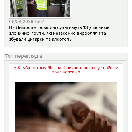
06/08/2026 15:51
На Дніпропетровщині судитимуть 13 учасників
злочинної групи, які незаконно виробляли та
збували цигарки та алкоголь
Топ переглядів
У Кам’янському біля залізничного вокзалу знайшли
труп чоловіка