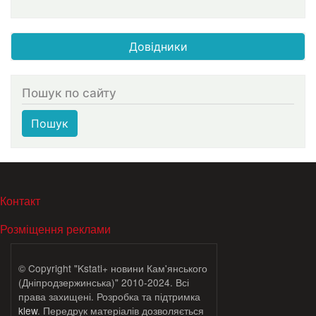
Довідники
Пошук по сайту
Пошук
МЕНЮ В ПОДВАЛЕ
Контакт
Розміщення реклами
© Copyright "Kstati+ новини Кам'янського
(Дніпродзержинська)" 2010-2024. Всі
права захищені. Розробка та підтримка
klew
. Передрук матеріалів дозволяється