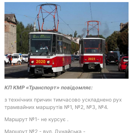
КП КМР «Транспорт» повідомляє:
з технічних причин тимчасово ускладнено рух
трамвайних маршрутів №1, №2, №3, №4.
Маршрут №1- не курсує .
Маршрут №2 - вул. Дунайська -