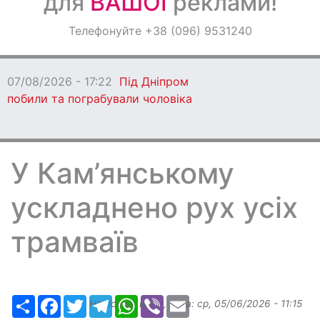
для
ВАШОЇ
реклами!
Оголошення
Телефонуйте +38 (096) 9531240
Світ навкруги
07/08/2026 - 17:22
Під Дніпром
побили та пограбували чоловіка
У Кам’янському
ускладнено рух усіх
трамваїв
Ресурс
Facebook
Twitter
Telegram
WhatsApp
Viber
Email
Надіслав:
ilona
, дата:
ср, 05/06/2026 - 11:15