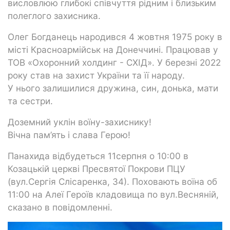
висловлюю глибокі співчуття рідним і близьким
полеглого захисника.
Олег Богданець народився 4 жовтня 1975 року в
місті Красноармійськ на Донеччині. Працював у
ТОВ «Охоронний холдинг - СХІД». У березні 2022
року став на захист України та її народу.
У нього залишилися дружина, син, донька, мати
та сестри.
Доземний уклін воїну-захиснику!
Вічна пам’ять і слава Герою!
Панахида відбудеться 11серпня о 10:00 в
Козацькій церкві Пресвятої Покрови ПЦУ
(вул.Сергія Слісаренка, 34). Поховають воїна об
11:00 на Алеї Героїв кладовища по вул.Весняній,
сказано в повідомленні.