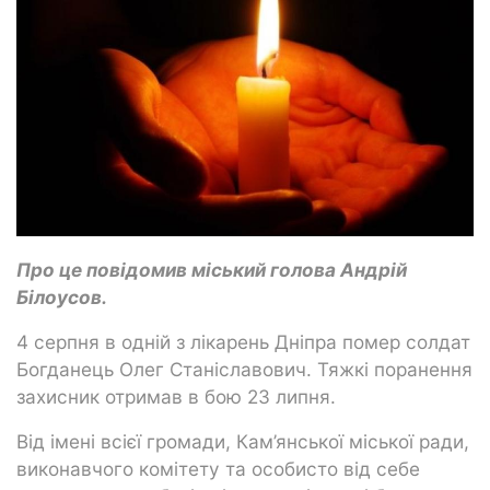
Про це повідомив міський голова Андрій
Білоусов.
4 серпня в одній з лікарень Дніпра помер солдат
Богданець Олег Станіславович. Тяжкі поранення
захисник отримав в бою 23 липня.
Від імені всієї громади, Кам’янської міської ради,
виконавчого комітету та особисто від себе