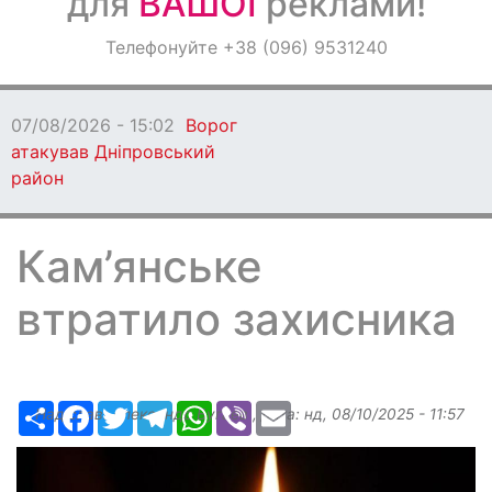
для
ВАШОЇ
реклами!
Оголошення
Телефонуйте +38 (096) 9531240
Світ навкруги
07/08/2026 - 15:02
Ворог
атакував Дніпровський
район
Кам’янське
втратило захисника
Ресурс
Facebook
Twitter
Telegram
WhatsApp
Viber
Email
Надіслав:
Александр Бугаев
, дата:
нд, 08/10/2025 - 11:57