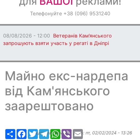
для
ВАШОЇ
реклами!
Оголошення
Телефонуйте +38 (096) 9531240
Світ навкруги
08/08/2026 - 12:00
Ветеранів Кам’янського
запрошують взяти участь у регаті в Дніпрі
Майно екс-нардепа
від Кам'янського
заарештовано
Ресурс
Facebook
Twitter
Telegram
WhatsApp
Viber
Email
Надіслав:
slavkin1
, дата:
пт, 02/02/2024 - 13:26