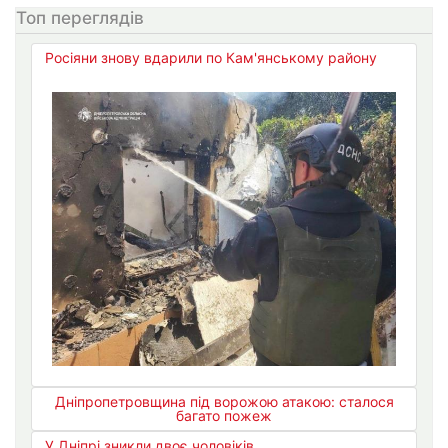
Топ переглядів
Росіяни знову вдарили по Кам'янському району
Дніпропетровщина під ворожою атакою: сталося
багато пожеж
У Дніпрі зникли двоє чоловіків