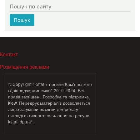
Пошук по сайту
Пошук
МЕНЮ В ПОДВАЛЕ
Контакт
Розміщення реклами
© Copyright "Kstati+ новини Кам'янського
(Дніпродзержинська)" 2010-2024. Всі
права захищені. Розробка та підтримка
klew
. Передрук матеріалів дозволяється
лише за умови вказівки джерела у
вигляді активного посилання на ресурс
kstati.dp.ua*.