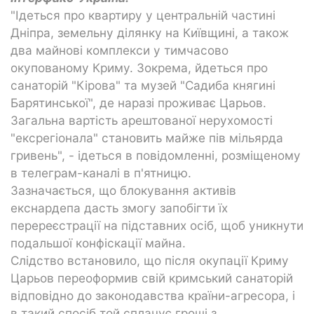
"Ідеться про квартиру у центральній частині
Дніпра, земельну ділянку на Київщині, а також
два майнові комплекси у тимчасово
окупованому Криму. Зокрема, йдеться про
санаторій "Кірова" та музей "Садиба княгині
Барятинської", де наразі проживає Царьов.
Загальна вартість арештованої нерухомості
"ексрегіонала" становить майже пів мільярда
гривень", - ідеться в повідомленні, розміщеному
в телеграм-каналі в п'ятницю.
Зазначається, що блокування активів
екснардепа дасть змогу запобігти їх
перереєстрації на підставних осіб, щоб уникнути
подальшої конфіскації майна.
Слідство встановило, що після окупації Криму
Царьов переоформив свій кримський санаторій
відповідно до законодавства країни-агресора, і
в такий спосіб той сплачує гроші з