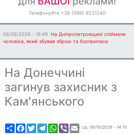
для
ВАШОЇ
реклами!
Оголошення
Телефонуйте +38 (096) 9531240
Світ навкруги
06/08/2026 - 18:49
На Дніпропетровщині спіймали
чоловіка, який збував зброю та боєприпаси
На Донеччині
загинув захисник з
Кам'янського
Ресурс
Facebook
Twitter
Telegram
WhatsApp
Viber
Email
Надіслав:
ilona
, дата:
ср, 06/10/2026 - 14:15