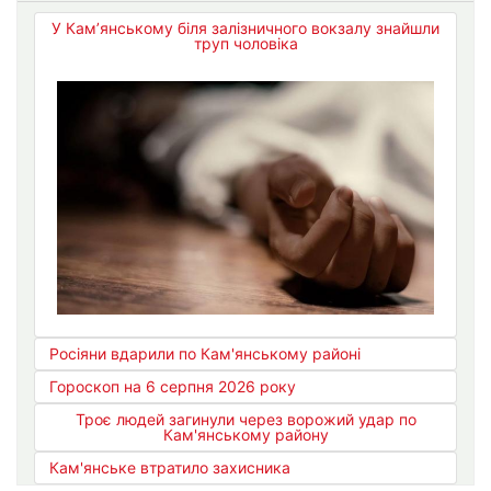
У Кам’янському біля залізничного вокзалу знайшли
труп чоловіка
Росіяни вдарили по Кам'янському районі
Гороскоп на 6 серпня 2026 року
Троє людей загинули через ворожий удар по
Кам'янському району
Кам'янське втратило захисника