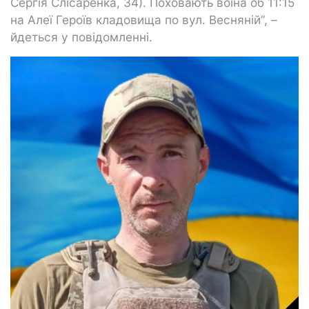
Сергія Слісаренка, 34). Поховають воїна об 11:15
на Алеї Героїв кладовища по вул. Весняній”, –
йдеться у повідомленні.