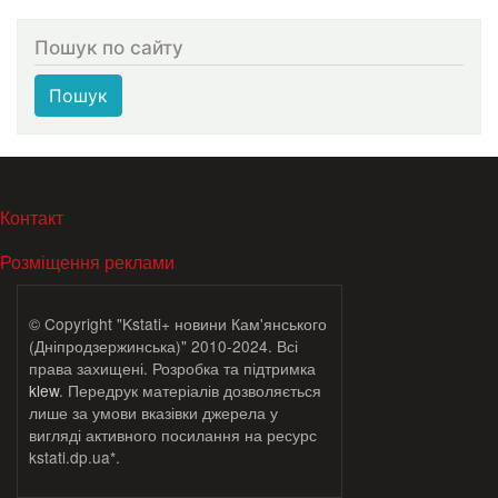
Пошук по сайту
Пошук
МЕНЮ В ПОДВАЛЕ
Контакт
Розміщення реклами
© Copyright "Kstati+ новини Кам'янського
(Дніпродзержинська)" 2010-2024. Всі
права захищені. Розробка та підтримка
klew
. Передрук матеріалів дозволяється
лише за умови вказівки джерела у
вигляді активного посилання на ресурс
kstati.dp.ua*.