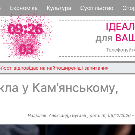
Перейти
е
Економіка
Культура
Суспільство
Спо
до
основного
ІДЕА
вмісту
для
ВАШ
Телефонуйт
Мін’юст відповідає на найпоширеніші запитання
икла у Кам’янському,
Надіслав:
Александр Бугаев
, дата:
пт, 06/12/2026 -