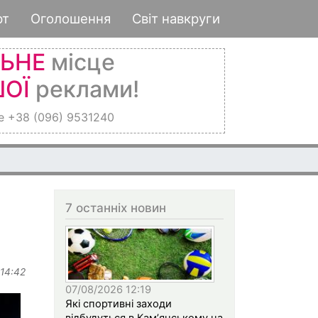
рт
Оголошення
Світ навкруги
ЛЬНЕ
місце
ОЇ
реклами!
е +38 (096) 9531240
7 останніх новин
 14:42
07/08/2026 12:19
Які спортивні заходи
відбудуться в Кам’янському на