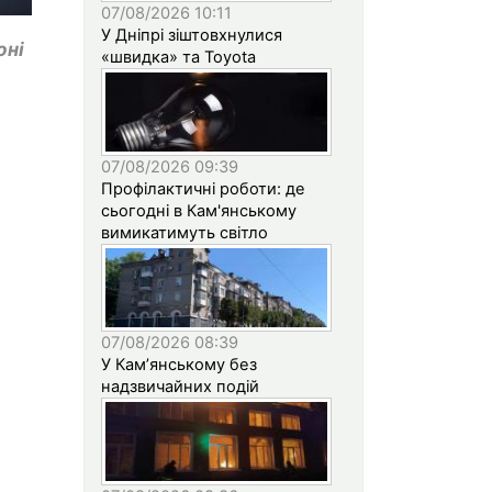
07/08/2026 10:11
У Дніпрі зіштовхнулися
оні
«швидка» та Toyota
07/08/2026 09:39
Профілактичні роботи: де
сьогодні в Кам'янському
вимикатимуть світло
07/08/2026 08:39
У Кам’янському без
надзвичайних подій