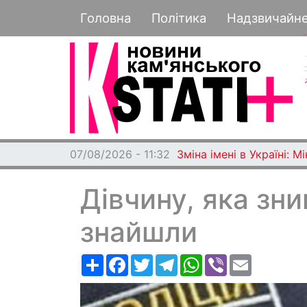
Основная навигация
Головна
Політика
Надзвичайн
07/08/2026 - 11:32
Зміна імені в Україні: 
Дівчину, яка зн
знайшли
Ресурс
Facebook
Twitter
Telegram
WhatsApp
Viber
Email