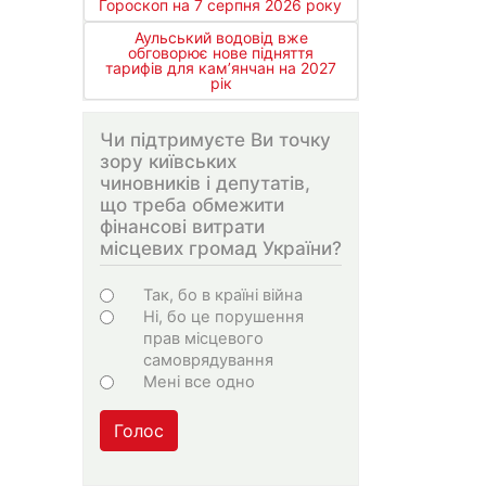
Гороскоп на 7 серпня 2026 року
Аульський водовід вже
обговорює нове підняття
тарифів для кам’янчан на 2027
рік
Чи підтримуєте Ви точку
зору київських
чиновників і депутатів,
що треба обмежити
фінансові витрати
місцевих громад України?
Варіанти
Так, бо в країні війна
Ні, бо це порушення
прав місцевого
самоврядування
Мені все одно
Голос