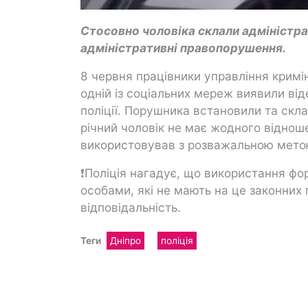
Стосовно чоловіка склали адміністрат
адміністративні правопорушення.
8 червня працівники управління кримі
одній із соціальних мереж виявили від
поліції. Порушника встановили та скла
річний чоловік не має жодного віднош
використовував з розважальною мето
❗️Поліція нагадує, що використання ф
особами, які не мають на це законних
відповідальність.
Теги
Дніпро
поліція