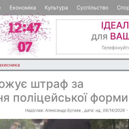
Перейти
е
Економіка
Культура
Суспільство
Спо
до
основного
ІДЕА
вмісту
для
ВАШ
Телефонуйт
ахисника
рожує штраф за
ня поліцейської форми
Надіслав:
Александр Бугаев
, дата:
нд, 06/14/2026 -