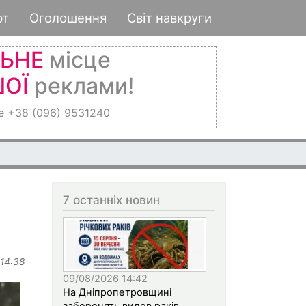
рт
Оголошення
Світ навкруги
ЛЬНЕ
місце
ОЇ
реклами!
е +38 (096) 9531240
7 останніх новин
 14:38
09/08/2026 14:42
На Дніпропетровщині
заборонять вилов раків