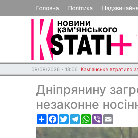
Основная навигация
Головна
Політика
Надзвичайн
09/08/2026 - 13:06
Кам'янське втратило з
Дніпрянину заг
незаконне носін
Ресурс
Facebook
Twitter
Telegram
WhatsApp
Viber
Email