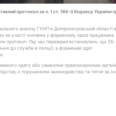
ивний протокол за ч. 1 ст. 184-3 Кодексу України 
нального аналізу ГУНП в Дніпропетровській області 
ео за участі чоловіка у форменому одязі працівника
ли протокол. Під час перевірки встановлено, що 35-
ення до служби в поліції, а формений одяг
ю.
орменого одягу або символіки правоохоронних органі
 підстав, є порушенням законодавства та тягне за с