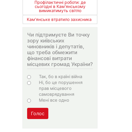
Профілактичні роботи: де
сьогодні в Кам'янському
вимикатимуть світло
Кам'янське втратило захисника
Чи підтримуєте Ви точку
зору київських
чиновників і депутатів,
що треба обмежити
фінансові витрати
місцевих громад України?
Варіанти
Так, бо в країні війна
Ні, бо це порушення
прав місцевого
самоврядування
Мені все одно
Голос