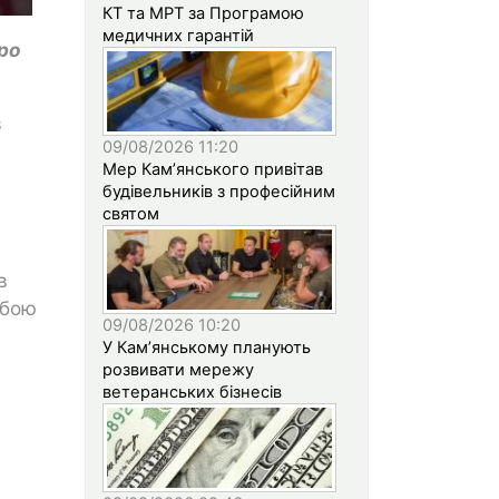
КТ та МРТ за Програмою
медичних гарантій
про
в
09/08/2026 11:20
Мер Кам’янського привітав
будівельників з професійним
святом
в
обою
09/08/2026 10:20
У Кам’янському планують
розвивати мережу
ветеранських бізнесів