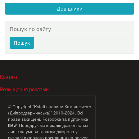
Довідники
Пошук по сайту
Пошук
МЕНЮ В ПОДВАЛЕ
Контакт
Розміщення реклами
© Copyright "Kstati+ новини Кам'янського
(Дніпродзержинська)" 2010-2024. Всі
права захищені. Розробка та підтримка
klew
. Передрук матеріалів дозволяється
лише за умови вказівки джерела у
вигляді активного посилання на ресурс