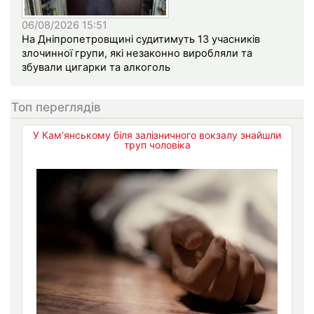
06/08/2026 15:51
На Дніпропетровщині судитимуть 13 учасників
злочинної групи, які незаконно виробляли та
збували цигарки та алкоголь
Топ переглядів
У Кам’янському біля залізничного вокзалу знайшли
труп чоловіка