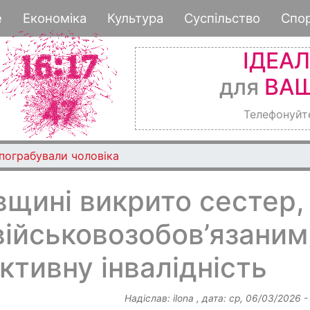
Перейти
е
Економіка
Культура
Суспільство
Спо
до
основного
ІДЕА
вмісту
для
ВАШ
Телефонуйт
 пограбували чоловіка
щині викрито сестер,
військовозобов’язаним
тивну інвалідність
Надіслав:
ilona
, дата:
ср, 06/03/2026 -