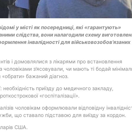
домі у місті як посередниці, які «гарантують»
даними слідства, вони налагодили схему виготовлен
ормлення інвалідності для військовозобов’язаних
єнтів і домовлялися з лікарями про встановлення
 із чоловіками з’ясовували, чи мають ті бодай мінімал
и «обрати» бажаний діагноз.
: необхідність приїзду до медичного закладу,
ткострокової «госпіталізації».
налізів чоловікам оформлювали відповідну інвалідніст
ужби, що ставало підставою для виїзду за кордон.
оларів США.