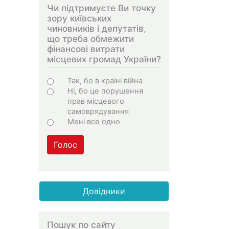
Чи підтримуєте Ви точку
зору київських
чиновників і депутатів,
що треба обмежити
фінансові витрати
місцевих громад України?
Варіанти
Так, бо в країні війна
Ні, бо це порушення
прав місцевого
самоврядування
Мені все одно
Голос
Довідники
Пошук по сайту