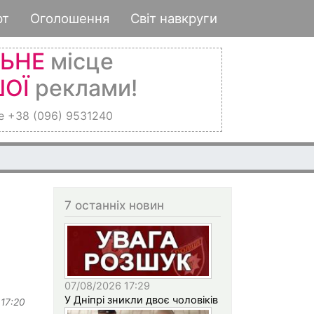
рт
Оголошення
Світ навкруги
ЛЬНЕ
місце
ОЇ
реклами!
е +38 (096) 9531240
7 останніх новин
07/08/2026 17:29
У Дніпрі зникли двоє чоловіків
 17:20