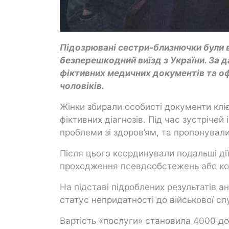
Підозрювані сестри-близнючки були ві
безперешкодний виїзд з України. За 
фіктивних медичних документів та оф
чоловіків.
Жінки збирали особисті документи клі
фіктивних діагнозів. Під час зустрічей
проблеми зі здоров’ям, та пропонувал
Після цього координували подальші дії
проходження псевдообстежень або коро
На підставі підроблених результатів а
статус непридатності до військової сл
Вартість «послуги» становила 4000 д