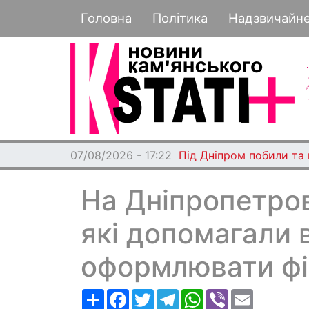
Основная навигация
Головна
Політика
Надзвичайн
07/08/2026 - 17:22
Під Дніпром побили та
На Дніпропетров
які допомагали 
оформлювати фік
Ресурс
Facebook
Twitter
Telegram
WhatsApp
Viber
Email