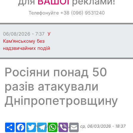
для
ВАШОЇ
реклами!
Оголошення
Телефонуйте +38 (096) 9531240
Світ навкруги
06/08/2026 - 7:37
У
Кам’янському без
надзвичайних подій
Росіяни понад 50
разів атакували
Дніпропетровщину
Ресурс
Facebook
Twitter
Telegram
WhatsApp
Viber
Email
Надіслав:
ilona
, дата:
ср, 06/03/2026 - 18:37