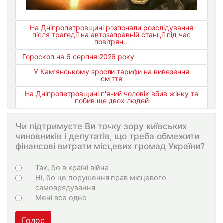
На Дніпропетровщині розпочали розслідування
після трагедії на автозаправній станції під час
повітрян…
Гороскоп на 6 серпня 2026 року
У Кам’янському зросли тарифи на вивезення
сміття
На Дніпропетровщині п'яний чоловік вбив жінку та
побив ще двох людей
Чи підтримуєте Ви точку зору київських
чиновників і депутатів, що треба обмежити
фінансові витрати місцевих громад України?
Варіанти
Так, бо в країні війна
Ні, бо це порушення прав місцевого
самоврядування
Мені все одно
Голос