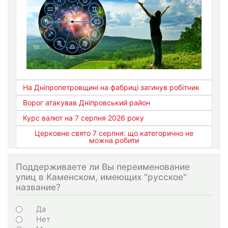
На Дніпропетровщині на фабриці загинув робітник
Ворог атакував Дніпровський район
Курс валют на 7 серпня 2026 року
Церковне свято 7 серпня: що категорично не
можна робити
Поддерживаете ли Вы переименование
улиц в Каменском, имеющих "русское"
название?
Варіанти
Да
Нет