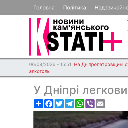
Основная навигация
Головна
Політика
Надзвичайн
06/08/2026 - 15:51
На Дніпропетровщині су
алкоголь
У Дніпрі легкови
Ресурс
Facebook
Twitter
Telegram
WhatsApp
Viber
Email