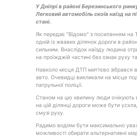
У Дніпрі в районі Березинського рин
Легковий автомобіль скоїв наїзд на 
стані.
Як передає "Відомо" з посиланням на
одній із жвавих ділянок дороги в райо
сильним. Внаслідок наїзду людина отр
на проїжджій частині без ознак руху та
Навколо місця ДТП миттєво зібрався 
авто. Очевидці викликали на місце под
патрульної поліції.
Станом на цю хвилину люди очікують н
на цій ділянці дороги може бути ускл
смузі руху.
Радимо водіям бути максимально уваж
можливості обирати альтернативні ма