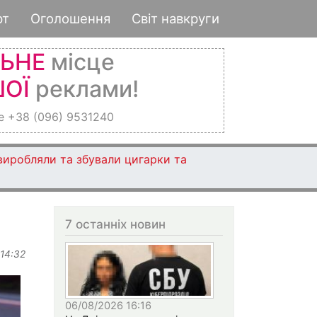
рт
Оголошення
Світ навкруги
ЛЬНЕ
місце
ОЇ
реклами!
е +38 (096) 9531240
 виробляли та збували цигарки та
7 останніх новин
 14:32
06/08/2026 16:16