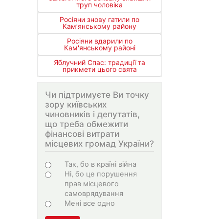
труп чоловіка
Росіяни знову гатили по
Кам’янському району
Росіяни вдарили по
Кам'янському районі
Яблучний Спас: традиції та
прикмети цього свята
Чи підтримуєте Ви точку
зору київських
чиновників і депутатів,
що треба обмежити
фінансові витрати
місцевих громад України?
Варіанти
Так, бо в країні війна
Ні, бо це порушення
прав місцевого
самоврядування
Мені все одно