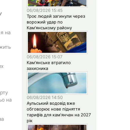
06/08/2026 15:45
у
Троє людей загинули через
ворожий удар по
Кам'янському району
ся на
ежить
06/08/2026 15:07
Кам'янське втратило
их
захисника
орту
06/08/2026 14:50
ьо на
Аульський водовід вже
обговорює нове підняття
тарифів для кам’янчан на 2027
за
рік