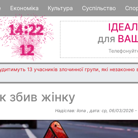
Перейти
е
Економіка
Культура
Суспільство
Спо
до
основного
ІДЕА
вмісту
для
ВАШ
Телефонуйт
дитимуть 13 учасників злочинної групи, які незаконно
к збив жінку
Надіслав:
ilona
, дата:
ср, 06/03/2026 -