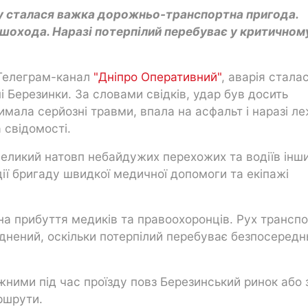
ку сталася важка дорожньо-транспортна пригода.
пішохода. Наразі потерпілий перебуває у критичном
 Телеграм-канал
"Дніпро Оперативний"
, аварія стала
ні Березинки. За словами свідків, удар був досить
имала серйозні травми, впала на асфальт і наразі л
 свідомості.
великий натовп небайдужих перехожих та водіїв інш
ії бригаду швидкої медичної допомоги та екіпажі
а прибуття медиків та правоохоронців. Рух трансп
аднений, оскільки потерпілий перебуває безпосередн
ними під час проїзду повз Березинський ринок або 
ршрути.