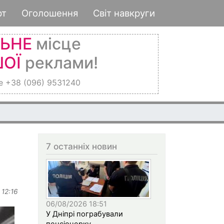
рт
Оголошення
Світ навкруги
ЛЬНЕ
місце
ОЇ
реклами!
е +38 (096) 9531240
7 останніх новин
 12:16
06/08/2026 18:51
У Дніпрі пограбували
пенсіонерку