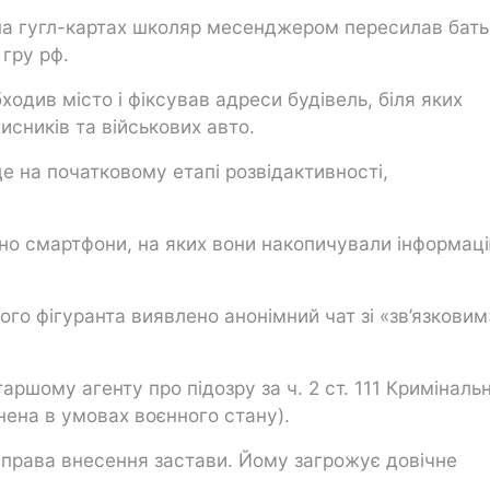
в на гугл-картах школяр месенджером пересилав бать
 гру рф.
одив місто і фіксував адреси будівель, біля яких
исників та військових авто.
е на початковому етапі розвідактивності,
ено смартфони, на яких вони накопичували інформац
го фігуранта виявлено анонімний чат зі «зв’язковим
ршому агенту про підозру за ч. 2 ст. 111 Криміналь
нена в умовах воєнного стану).
 права внесення застави. Йому загрожує довічне