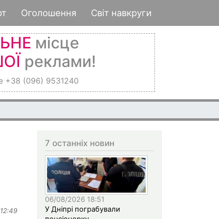
рт
Оголошення
Світ навкруги
ЛЬНЕ
місце
ОЇ
реклами!
е +38 (096) 9531240
7 останніх новин
06/08/2026 18:51
У Дніпрі пограбували
 12:49
пенсіонерку