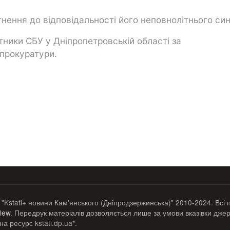
нення до відповідальності його неповнолітнього син
тники СБУ у Дніпропетровській області за
 прокуратури.
 "Kstati+ новини Кам'янського (Дніпродзержинська)" 2010-2024. Всі 
lew
. Передрук матеріалів дозволяється лише за умови вказівки джер
а ресурс kstati.dp.ua*.