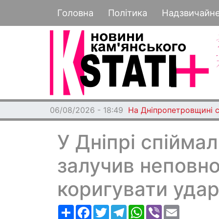
Основная навигация
Головна
Політика
Надзвичайн
06/08/2026 - 18:49
На Дніпропетровщині с
У Дніпрі спійма
залучив неповно
коригувати удар
Ресурс
Facebook
Twitter
Telegram
WhatsApp
Viber
Email