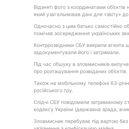
Відзняті фото з координатами об’єкті
який узагальнював дані для «звіту» до
Одночасно з цим батько самостійно обх
помічав зосередження українських зах
Контррозвідники СБУ викрили агента щ
задокументували його і затримали.
Під час обшуку в зловмисників вилуч
про розташування розвіданих об’єктів.
Також на мобільному телефоні 63-річно
російського гру.
Слідчі СБУ повідомили затриманому ста
кодексу України (державна зрада, вчи
Зловмисник перебуває під вартою без
ув’язнення з конфіскацією майна.