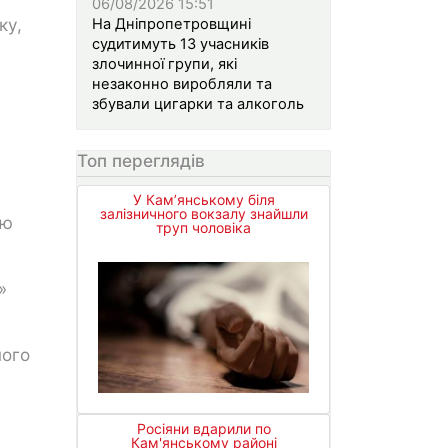
06/08/2026 15:51
ку,
На Дніпропетровщині
судитимуть 13 учасників
злочинної групи, які
незаконно виробляли та
збували цигарки та алкоголь
Топ переглядів
У Кам’янському біля
залізничного вокзалу знайшли
ію
труп чоловіка
»
ного
Росіяни вдарили по
Кам'янському районі