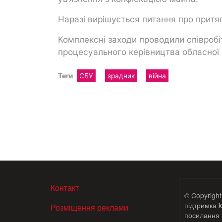
Наразі вирішується питання про притяг
Комплексні заходи проводили співробі
процесуального керівництва обласної
Теги
СБУ
зрадник
війна
МЕНЮ В ПОДВАЛЕ
Контакт
© Copyright
підтримка
k
Розміщення реклами
посилання н