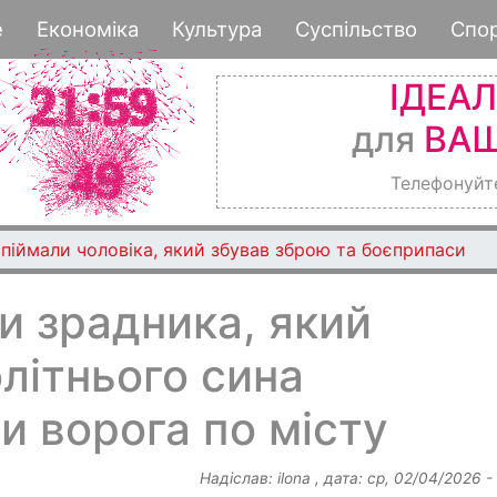
Перейти
е
Економіка
Культура
Суспільство
Спо
до
основного
ІДЕА
вмісту
для
ВАШ
Телефонуйт
піймали чоловіка, який збував зброю та боєприпаси
ли зрадника, який
літнього сина
и ворога по місту
Надіслав:
ilona
, дата:
ср, 02/04/2026 -