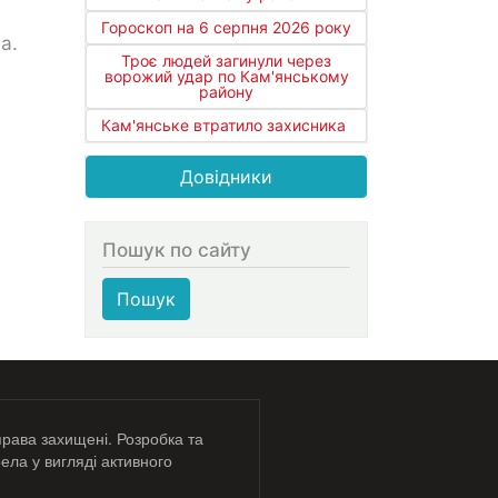
Гороскоп на 6 серпня 2026 року
а.
Троє людей загинули через
ворожий удар по Кам'янському
району
Кам'янське втратило захисника
Довідники
Пошук по сайту
Пошук
права захищені. Розробка та
ела у вигляді активного