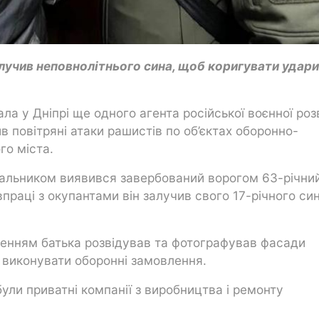
алучив неповнолітнього сина, щоб коригувати удари
а у Дніпрі ще одного агента російської воєнної роз
ив повітряні атаки рашистів по об’єктах оборонно-
о міста.
вальником виявився завербований ворогом 63-річни
праці з окупантами він залучив свого 17-річного си
ченням батька розвідував та фотографував фасади
и виконувати оборонні замовлення.
ули приватні компанії з виробництва і ремонту