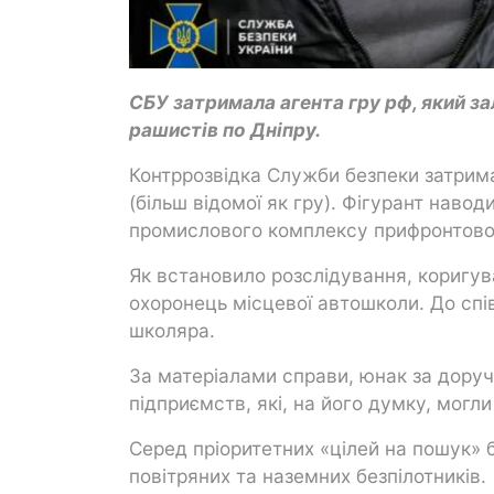
СБУ затримала агента гру рф, який з
рашистів по Дніпру.
Контррозвідка Служби безпеки затримал
(більш відомої як гру). Фігурант навод
промислового комплексу прифронтовог
Як встановило розслідування, коригу
охоронець місцевої автошколи. До спів
школяра.
За матеріалами справи, юнак за дору
підприємств, які, на його думку, могл
Серед пріоритетних «цілей на пошук» б
повітряних та наземних безпілотників.