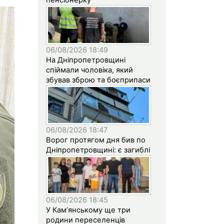
06/08/2026 18:49
На Дніпропетровщині
спіймали чоловіка, який
збував зброю та боєприпаси
06/08/2026 18:47
Ворог протягом дня бив по
Дніпропетровщині: є загиблі
06/08/2026 18:45
У Кам’янському ще три
родини переселенців