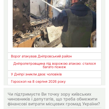
Ворог атакував Дніпровський район
Дніпропетровщина під ворожою атакою: сталося
багато пожеж
У Дніпрі зникли двоє чоловіків
Гороскоп на 8 серпня 2026 року
Чи підтримуєте Ви точку зору київських
чиновників і депутатів, що треба обмежити
фінансові витрати місцевих громад України?