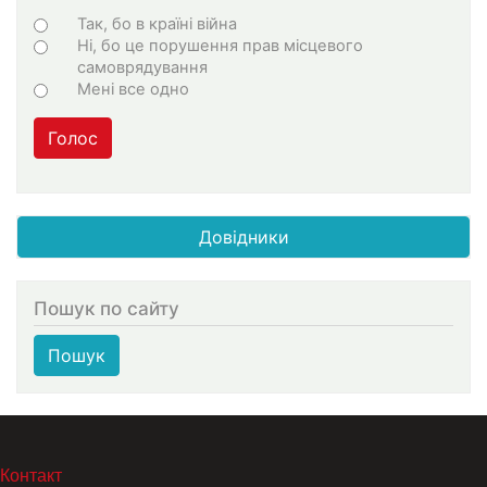
Варіанти
Так, бо в країні війна
Ні, бо це порушення прав місцевого
самоврядування
Мені все одно
Голос
Довідники
Пошук по сайту
Пошук
МЕНЮ В ПОДВАЛЕ
Контакт