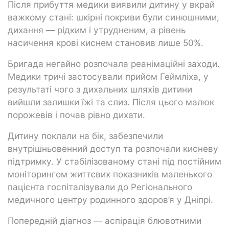
Після прибуття медики виявили дитину у вкрай
важкому стані: шкірні покриви були синюшними,
дихання — рідким і утрудненим, а рівень
насичення крові киснем становив лише 50%.
Бригада негайно розпочала реанімаційні заходи.
Медики тричі застосували прийом Геймліха, у
результаті чого з дихальних шляхів дитини
вийшли залишки їжі та слиз. Після цього малюк
порожевів і почав рівно дихати.
Дитину поклали на бік, забезпечили
внутрішньовенний доступ та розпочали кисневу
підтримку. У стабілізованому стані під постійним
моніторингом життєвих показників маленького
пацієнта госпіталізували до Регіонального
медичного центру родинного здоров’я у Дніпрі.
Попередній діагноз — аспірація блювотними