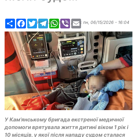
Ресурс
Facebook
Twitter
Telegram
WhatsApp
Viber
Email
Надіслав:
ilona
, дата:
пн, 06/15/2026 - 16:04
У Кам’янському бригада екстреної медичної
допомоги врятувала життя дитині віком 1 рік і
10 місяців, у якої після нападу судом сталася