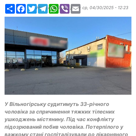
Ресурс
Facebook
Twitter
Telegram
WhatsApp
Viber
Email
Надіслав:
ilona
, дата:
ср, 04/30/2025 - 12:23
У Вільногірську судитимуть 33-річного
чоловіка за спричинення тяжких тілесних
ушкоджень містянину. Під час конфлікту
підозрюваний побив чоловіка. Потерпілого у
важкому стані госпіталізували до лікарняного