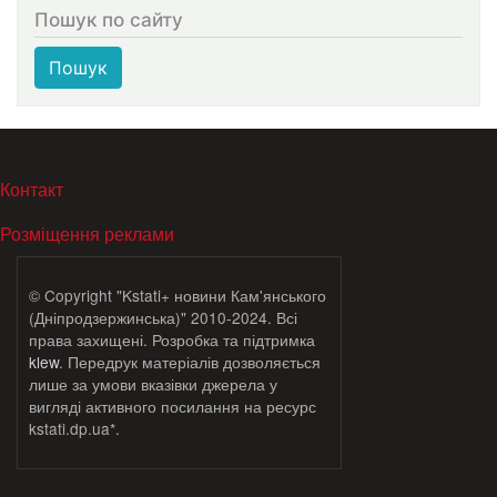
Пошук по сайту
Пошук
МЕНЮ В ПОДВАЛЕ
Контакт
Розміщення реклами
© Copyright "Kstati+ новини Кам'янського
(Дніпродзержинська)" 2010-2024. Всі
права захищені. Розробка та підтримка
klew
. Передрук матеріалів дозволяється
лише за умови вказівки джерела у
вигляді активного посилання на ресурс
kstati.dp.ua*.