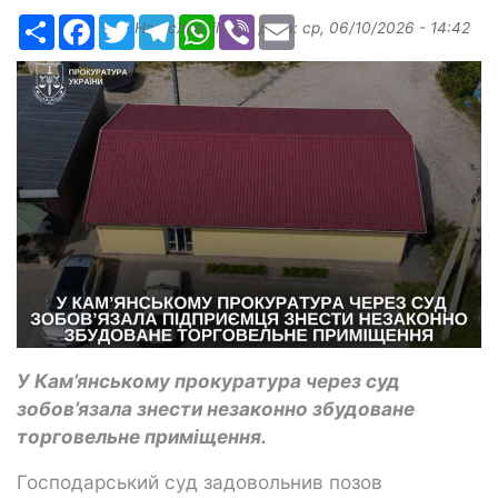
Ресурс
Facebook
Twitter
Telegram
WhatsApp
Viber
Email
Надіслав:
ilona
, дата:
ср, 06/10/2026 - 14:42
У Кам’янському прокуратура через суд
зобов’язала знести незаконно збудоване
торговельне приміщення.
Господарський суд задовольнив позов