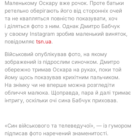
Маленькому Оскару вже рочок. Проте батьки
ретельно оберігають його від сторонніх очей
та не квапляться повністю показувати, хоч
і діляться фото з ним. Однак Дмитро Бабчук
у своєму Instagram зробив маленький виняток,
повідомляє
tsn.ua
.
Військовий опублікував фото, на якому
зображений із підрослим синочком. Дмитро
обережно тримав Оскара на руках, поки той
йому щось показував крихітним пальчиком.
На знімку чи не вперше можна розгледіти
обличчя малюка. Щоправда, пара й далі тримає
інтригу, оскільки очі сина Бабчук приховав.
«Син військового та телеведучої», — із гумором
підписав фото наречений знаменитості.