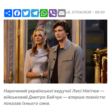
Ресурс
Facebook
Twitter
Telegram
WhatsApp
Viber
Email
Надіслав:
Margarita
, дата:
сб, 07/04/2026 - 06:00
Наречений української ведучої Лесі Нікітюк —
військовий Дмитро Бабчук — вперше повністю
показав їхнього сина.