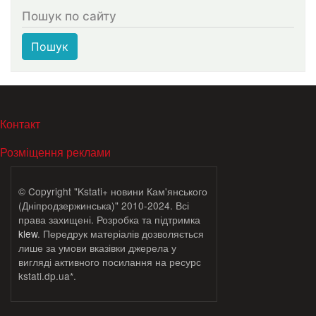
Пошук по сайту
Пошук
МЕНЮ В ПОДВАЛЕ
Контакт
Розміщення реклами
© Copyright "Kstati+ новини Кам'янського
(Дніпродзержинська)" 2010-2024. Всі
права захищені. Розробка та підтримка
klew
. Передрук матеріалів дозволяється
лише за умови вказівки джерела у
вигляді активного посилання на ресурс
kstati.dp.ua*.