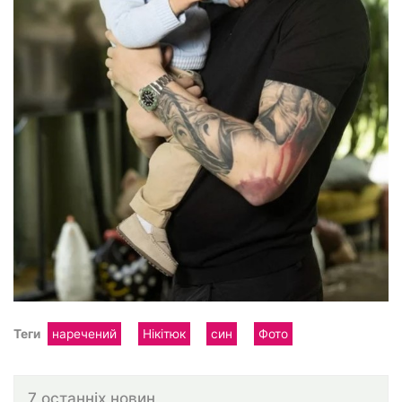
Теги
наречений
Нікітюк
син
Фото
7 останніх новин