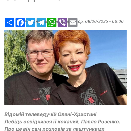
Ресурс
Facebook
Twitter
Telegram
WhatsApp
Viber
Email
Надіслав:
Margarita
, дата:
ср, 08/06/2025 - 06:00
Відомій телеведучій Олені-Христині
Лебідь освідчився її коханий, Павло Розенко.
Про це він сам розповів за лаштунками