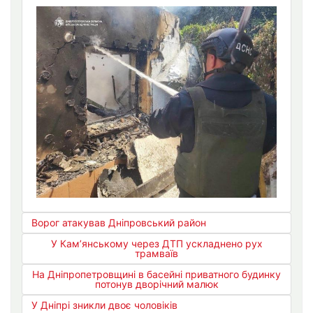
Ворог атакував Дніпровський район
У Кам’янському через ДТП ускладнено рух
трамваїв
На Дніпропетровщині в басейні приватного будинку
потонув дворічний малюк
У Дніпрі зникли двоє чоловіків