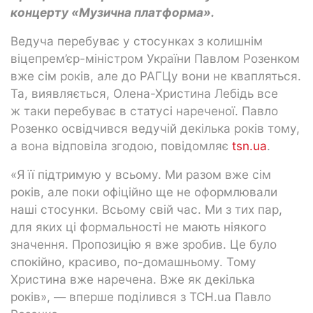
концерту «Музична платформа».
Ведуча перебуває у стосунках з колишнім
віцепрем’єр-міністром України Павлом Розенком
вже сім років, але до РАГЦу вони не квапляться.
Та, виявляється, Олена-Христина Лебідь все
ж таки перебуває в статусі нареченої. Павло
Розенко освідчився ведучій декілька років тому,
а вона відповіла згодою, повідомляє
tsn.ua
.
«Я її підтримую у всьому. Ми разом вже сім
років, але поки офіційно ще не оформлювали
наші стосунки. Всьому свій час. Ми з тих пар,
для яких ці формальності не мають ніякого
значення. Пропозицію я вже зробив. Це було
спокійно, красиво, по-домашньому. Тому
Христина вже наречена. Вже як декілька
років», — вперше поділився з ТСН.ua Павло