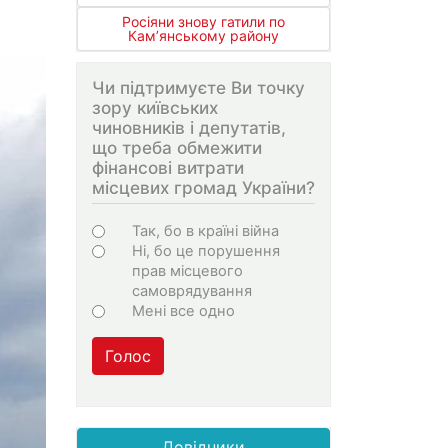
Росіяни знову гатили по
Кам’янському району
Чи підтримуєте Ви точку
зору київських
чиновників і депутатів,
що треба обмежити
фінансові витрати
місцевих громад України?
Варіанти
Так, бо в країні війна
Ні, бо це порушення
прав місцевого
самоврядування
Мені все одно
Голос
Довідники