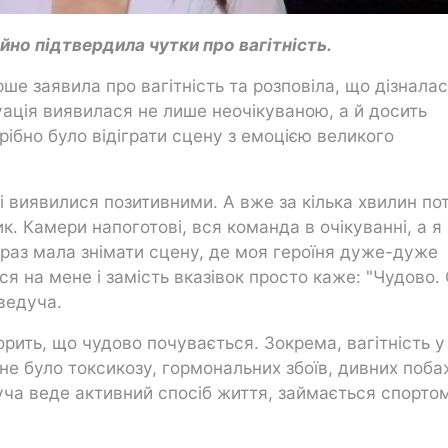
йно підтвердила чутки про вагітність.
рше заявила про вагітність та розповіла, що дізнала
туація виявилася не лише неочікуваною, а й досить
рібно було відіграти сцену з емоцією великого
сі виявилися позитивними. А вже за кілька хвилин по
. Камери напоготові, вся команда в очікуванні, а я 
якраз мала знімати сцену, де моя героїня дуже-дуже
я на мене і замість вказівок просто каже: "Чудово.
 ведуча.
орить, що чудово почувається. Зокрема, вагітність у
к не було токсикозу, гормональних збоїв, дивних поб
едуча веде активний спосіб життя, займається спорто