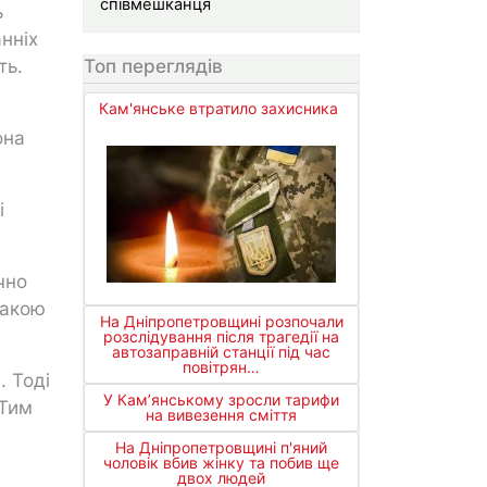
співмешканця
ь
нніх
Топ переглядів
ть.
Кам'янське втратило захисника
она
і
чно
такою
На Дніпропетровщині розпочали
розслідування після трагедії на
автозаправній станції під час
повітрян…
. Тоді
У Кам’янському зросли тарифи
 Тим
на вивезення сміття
На Дніпропетровщині п'яний
чоловік вбив жінку та побив ще
двох людей