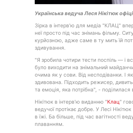
Українська ведуча Леся Нікітюк офіці
Зірка в інтерв'ю для медіа "КЛАЦ" впе
неї просто під час знімань фільму. Си
курйозною, адже саме в ту мить їй пот
здивування.
"Я зробила чотири тести поспіль — і в
було виходити на знімальний майданчик
очима як у сови. Від несподіванки. І 
здивована. Підходить режисер, дивитьс
та емоція, яка потрібна", - поділилася
Нікітюк в інтерв'ю виданню "
Клац
" гов
ведучої протікає добре. У Лесі Нікітю
в їжі. Ба більше, під час вагітності в
плаванням.