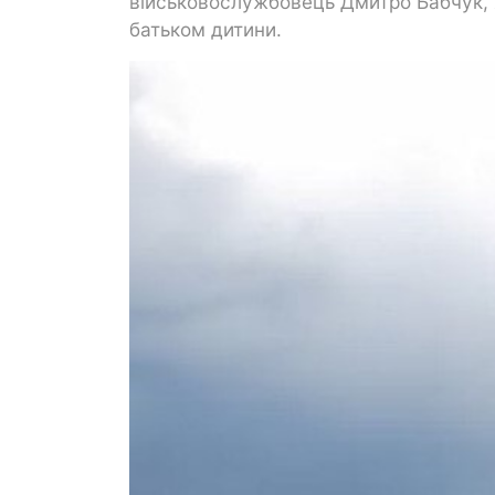
військовослужбовець Дмитро Бабчук, яки
батьком дитини.