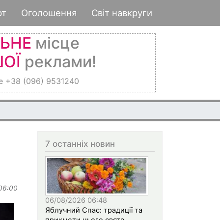
рт
Оголошення
Світ навкруги
ЛЬНЕ
місце
ОЇ
реклами!
е +38 (096) 9531240
7 останніх новин
 06:00
06/08/2026 06:48
Яблучний Спас: традиції та
прикмети цього свята