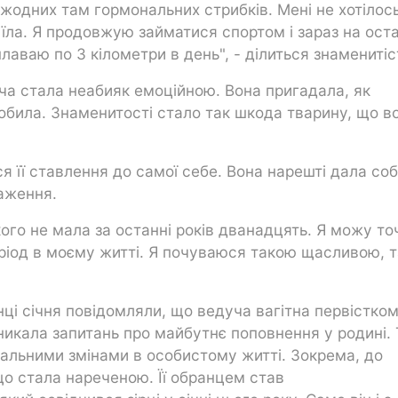
 жодних там гормональних стрибків. Мені не хотілос
е їла. Я продовжую займатися спортом і зараз на оста
лаваю по 3 кілометри в день", - ділиться знаменитіс
ча стала неабияк емоційною. Вона пригадала, як
обила. Знаменитості стало так шкода тварину, що в
я її ставлення до самої себе. Вона нарешті дала соб
таження.
кого не мала за останні років дванадцять. Я можу то
еріод в моєму житті. Я почуваюся такою щасливою, 
ці січня повідомляли, що ведуча вагітна первістком
никала запитань про майбутнє поповнення у родині.
альними змінами в особистому житті. Зокрема, до
що стала нареченою. Її обранцем став