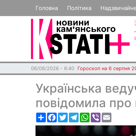
Основная навигация
Головна
Політика
Надзвичайн
06/08/2026 - 6:40
Гороскоп на 6 серпня 2
Українська веду
повідомила про 
Ресурс
Facebook
Twitter
Telegram
WhatsApp
Viber
Email