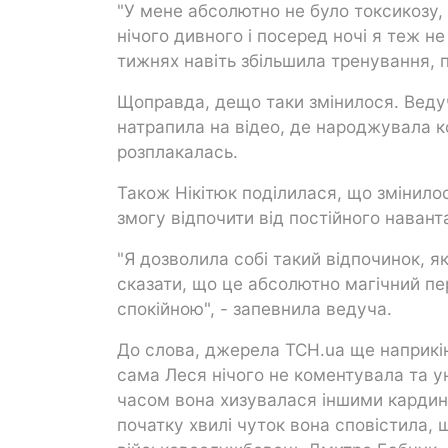
"У мене абсолютно не було токсикозу,
нічого дивного і посеред ночі я теж н
тижнях навіть збільшила тренування, п
Щоправда, дещо таки змінилося. Веду
натрапила на відео, де народжувала к
розплакалась.
Також Нікітюк поділилася, що змінилос
змогу відпочити від постійного наван
"Я дозволила собі такий відпочинок, я
сказати, що це абсолютно магічний п
спокійною", - запевнила ведуча.
До слова, джерела ТСН.ua ще наприкін
сама Леся нічого не коментувала та у
часом вона хизувалася іншими кардин
початку хвилі чуток вона сповістила, 