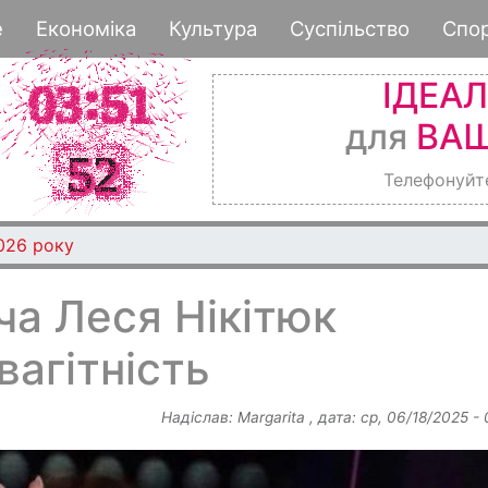
Перейти
е
Економіка
Культура
Суспільство
Спо
до
основного
ІДЕА
вмісту
для
ВАШ
Телефонуйт
026 року
ча Леся Нікітюк
вагітність
Надіслав:
Margarita
, дата:
ср, 06/18/2025 -