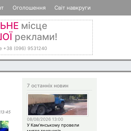
рт
Оголошення
Світ навкруги
ЛЬНЕ
місце
ОЇ
реклами!
е +38 (096) 9531240
7 останніх новин
 13:45
08/08/2026 13:00
У Кам'янському провели
миття тротуарів