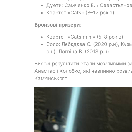
Дуети: Самченко Е. / Севастьянова 
Квартет «Cats» (8–12 років)
Бронзові призери:
Квартет «Cats mini» (5–8 років)
Соло: Лєбєдєва С. (2020 р.н), Кузь
р.н), Логвіна В. (2013 р.н)
Високі результати стали можливими за
Анастасії Холобко, які невпинно розви
Кам’янського.