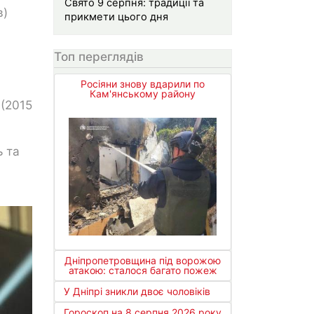
Свято 9 серпня: традиції та
в)
прикмети цього дня
Топ переглядів
Росіяни знову вдарили по
Кам'янському району
 (2015
ь та
Дніпропетровщина під ворожою
атакою: сталося багато пожеж
У Дніпрі зникли двоє чоловіків
Гороскоп на 8 серпня 2026 року