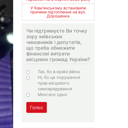
У Кам’янському встановили
причини підтоплення на вул.
Дорошенка
Чи підтримуєте Ви точку
зору київських
чиновників і депутатів,
що треба обмежити
фінансові витрати
місцевих громад України?
Варіанти
Так, бо в країні війна
Ні, бо це порушення
прав місцевого
самоврядування
Мені все одно
Голос