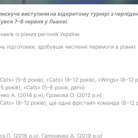
скуче виступили на відкритому турнірі з черліде
увся 7–8 червня у Львові.
ків із різних регіонів України.
нь підготовки, здобувши численні перемоги в різних
Cats» (5–8 років), «Cats» (8–12 років), «Wings» (8–12 р
 років), «Cats» (5–8 років, двічі)
нко А. (2014 р.н), Громова О. (2012 р.н)
«Cats» (8–12 років), ще одна фрістайл команда (8–12 
з П. (2016 р.н), Гапоненко А. (2019 р.н)