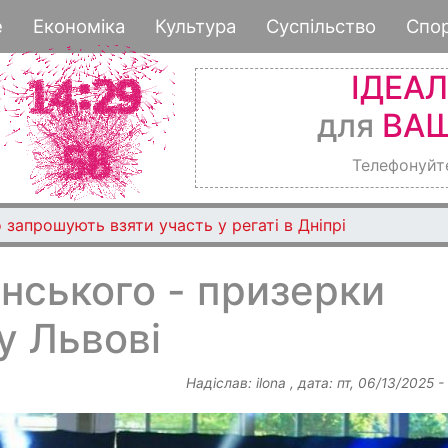
Перейти
е
Економіка
Культура
Суспільство
Спо
до
основного
ІДЕА
вмісту
для
ВАШ
Телефонуйт
 запрошують взяти участь у регаті в Дніпрі
нського - призерки
у Львові
Надіслав:
ilona
, дата:
пт, 06/13/2025 -