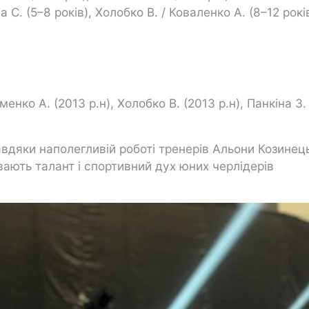
С. (5–8 років), Холобко В. / Коваленко А. (8–12 рокі
менко А. (2013 р.н), Холобко В. (2013 р.н), Панкіна З.
вдяки наполегливій роботі тренерів Альони Козинец
вають талант і спортивний дух юних черлідерів