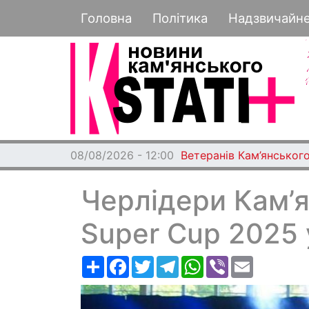
Основная навигация
Головна
Політика
Надзвичайн
08/08/2026 - 12:00
Ветеранів Кам’янського
Черлідери Кам’я
Super Cup 2025 
Ресурс
Facebook
Twitter
Telegram
WhatsApp
Viber
Email