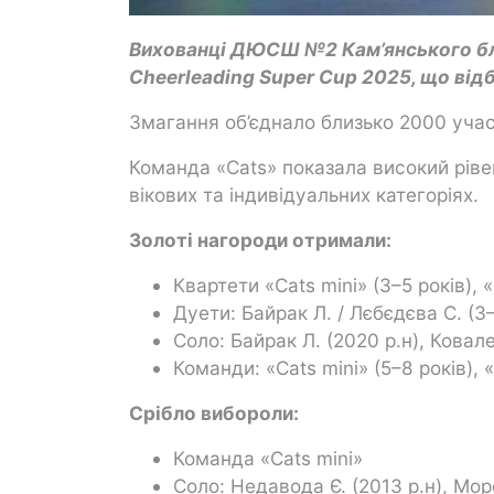
Вихованці ДЮСШ №2 Кам’янського бли
Cheerleading Super Cup 2025, що відб
Змагання об’єднало близько 2000 учасни
Команда «Cats» показала високий ріве
вікових та індивідуальних категоріях.
Золоті нагороди отримали:
Квартети «Cats mini» (3–5 років), «
Дуети: Байрак Л. / Лєбєдєва С. (3–5
Соло: Байрак Л. (2020 р.н), Ковале
Команди: «Cats mini» (5–8 років), 
Срібло вибороли:
Команда «Cats mini»
Соло: Недавода Є. (2013 р.н), Моро