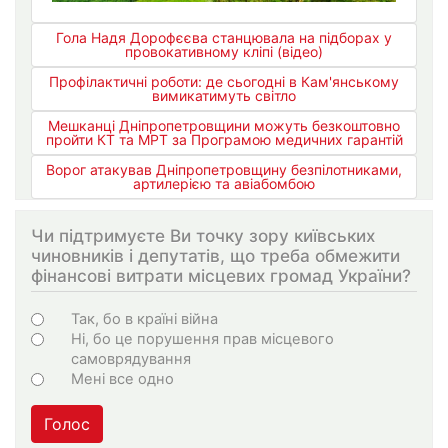
Гола Надя Дорофєєва станцювала на підборах у
провокативному кліпі (відео)
Профілактичні роботи: де сьогодні в Кам'янському
вимикатимуть світло
Мешканці Дніпропетровщини можуть безкоштовно
пройти КТ та МРТ за Програмою медичних гарантій
Ворог атакував Дніпропетровщину безпілотниками,
артилерією та авіабомбою
Чи підтримуєте Ви точку зору київських
чиновників і депутатів, що треба обмежити
фінансові витрати місцевих громад України?
Варіанти
Так, бо в країні війна
Ні, бо це порушення прав місцевого
самоврядування
Мені все одно
Голос